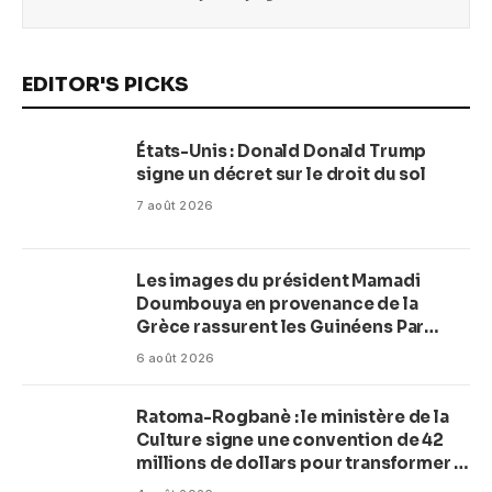
EDITOR'S PICKS
États-Unis : Donald Donald Trump
signe un décret sur le droit du sol
7 août 2026
Les images du président Mamadi
Doumbouya en provenance de la
Grèce rassurent les Guinéens Par
(Macka Baldé)
6 août 2026
Ratoma-Rogbanè : le ministère de la
Culture signe une convention de 42
millions de dollars pour transformer la
plage en complexe balnéaire