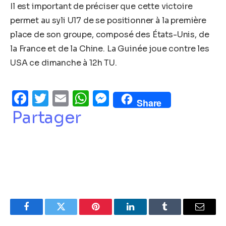
Il est important de préciser que cette victoire
permet au syli U17 de se positionner à la première
place de son groupe, composé des États-Unis, de
la France et de la Chine. La Guinée joue contre les
USA ce dimanche à 12h TU.
Facebook
Twitter
Email
WhatsApp
Messenger
Share
Partager
Facebook
Twitter
Pinterest
LinkedIn
Tumblr
Email