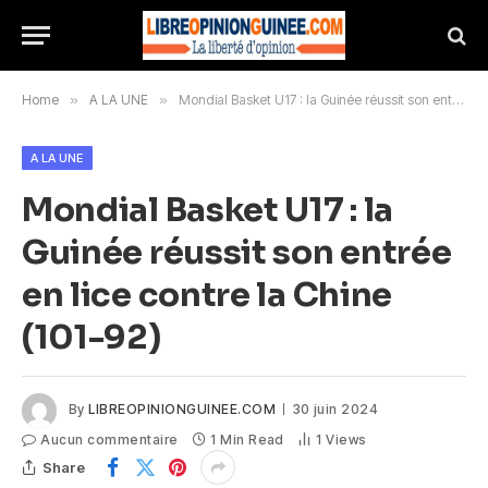
Home
»
A LA UNE
»
Mondial Basket U17 : la Guinée réussit son entrée en lice contre la Chine (101-92)
A LA UNE
Mondial Basket U17 : la
Guinée réussit son entrée
en lice contre la Chine
(101-92)
By
LIBREOPINIONGUINEE.COM
30 juin 2024
Aucun commentaire
1 Min Read
1
Views
Share