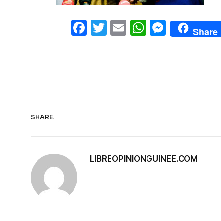
Facebook
Twitter
Email
WhatsAp
Messe
Share
SHARE.
LIBREOPINIONGUINEE.COM