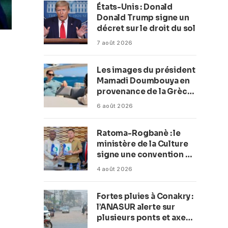
États-Unis : Donald
Donald Trump signe un
décret sur le droit du sol
7 août 2026
Les images du président
Mamadi Doumbouya en
provenance de la Grèce
rassurent les Guinéens
6 août 2026
Par (Macka Baldé)
Ratoma-Rogbanè : le
ministère de la Culture
signe une convention de
42 millions de dollars
4 août 2026
pour transformer la
plage en complexe
Fortes pluies à Conakry :
balnéaire
l’ANASUR alerte sur
plusieurs ponts et axes