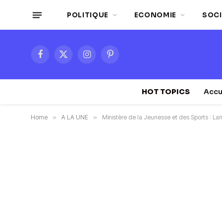
POLITIQUE
ECONOMIE
SOCI
Facebook
X
Instagram
Pinterest
(Twitter)
HOT TOPICS
Accu
Home
»
A LA UNE
»
Ministère de la Jeunesse et des Sports : 