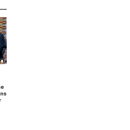
ne
ons
r