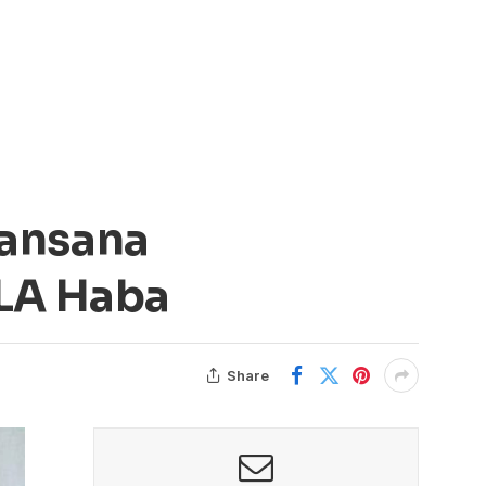
Lansana
OLA Haba
Share