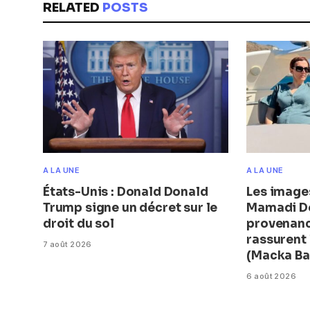
RELATED
POSTS
A LA UNE
A LA UNE
États-Unis : Donald Donald
Les image
Trump signe un décret sur le
Mamadi D
droit du sol
provenanc
rassurent
7 août 2026
(Macka Ba
6 août 2026