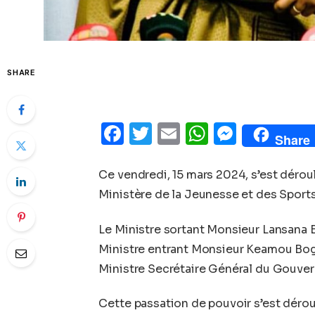
SHARE
Facebook
Twitter
Email
WhatsAp
Messe
Share
Ce vendredi, 15 mars 2024, s’est dérou
Ministère de la Jeunesse et des Sports
Le Ministre sortant Monsieur Lansana 
Ministre entrant Monsieur Keamou Bog
Ministre Secrétaire Général du Gouv
Cette passation de pouvoir s’est dérou