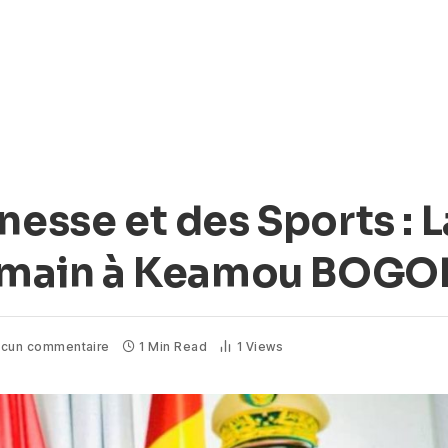
nesse et des Sports : 
la main à Keamou BOG
cun commentaire
1 Min Read
1
Views