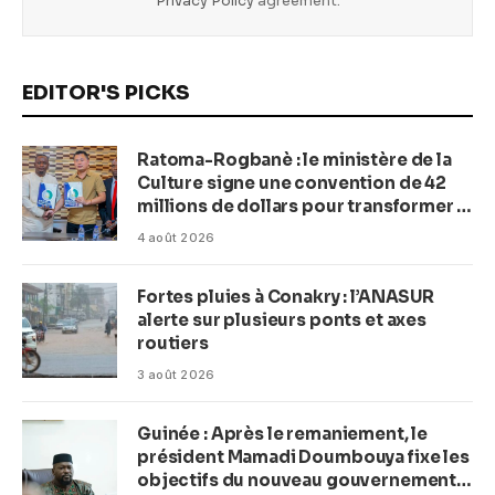
Privacy Policy
agreement.
EDITOR'S PICKS
Ratoma-Rogbanè : le ministère de la
Culture signe une convention de 42
millions de dollars pour transformer la
plage en complexe balnéaire
4 août 2026
Fortes pluies à Conakry : l’ANASUR
alerte sur plusieurs ponts et axes
routiers
3 août 2026
Guinée : Après le remaniement, le
président Mamadi Doumbouya fixe les
objectifs du nouveau gouvernement