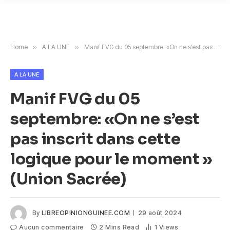
Home
»
A LA UNE
»
Manif FVG du 05 septembre: «On ne s’est pas inscrit dans cette logique pour le moment » (Union Sacrée)
A LA UNE
Manif FVG du 05
septembre: «On ne s’est
pas inscrit dans cette
logique pour le moment »
(Union Sacrée)
By
LIBREOPINIONGUINEE.COM
29 août 2024
Aucun commentaire
2 Mins Read
1
Views