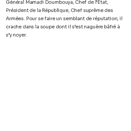
Général Mamadi Doumbouya, Chef de l’État,
Président de la République, Chef suprême des
Armées. Pour se faire un semblant de réputation, il
crache dans la soupe dont il s’est naguère bâfré à
s’y noyer.
Ce musicastre dont la voix peine à franchir les
frontières nationales dans le genre reggae n’en
finit pas de surprendre par son ingratitude
légendaire, son manque de conviction et, surtout,
sa haine viscérale envers les personnes de bonne
foi qui résistent à ses tentatives de chantage.
Depuis quelques mois, en proie à une
mégalomanie revancharde qui tait son nom, le soi-
disant reggaeman s’en prend, toute honte bue, à
son ancien bienfaiteur Son Excellence le Général