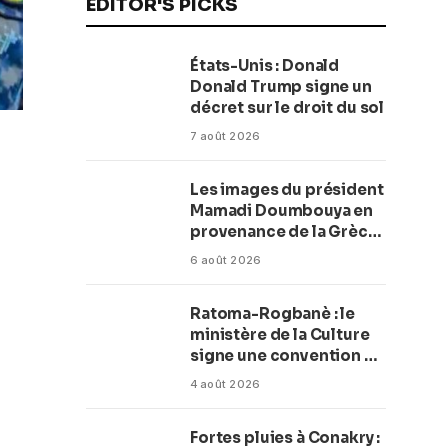
EDITOR'S PICKS
États-Unis : Donald
Donald Trump signe un
décret sur le droit du sol
7 août 2026
Les images du président
Mamadi Doumbouya en
provenance de la Grèce
rassurent les Guinéens
6 août 2026
Par (Macka Baldé)
Ratoma-Rogbanè : le
ministère de la Culture
signe une convention de
42 millions de dollars
4 août 2026
pour transformer la
plage en complexe
Fortes pluies à Conakry :
balnéaire