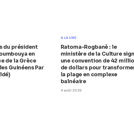
A LA UNE
s du président
Ratoma-Rogbanè : le
oumbouya en
ministère de la Culture sig
e de la Grèce
une convention de 42 milli
 les Guinéens Par
de dollars pour transforme
ldé)
la plage en complexe
balnéaire
4 août 2026