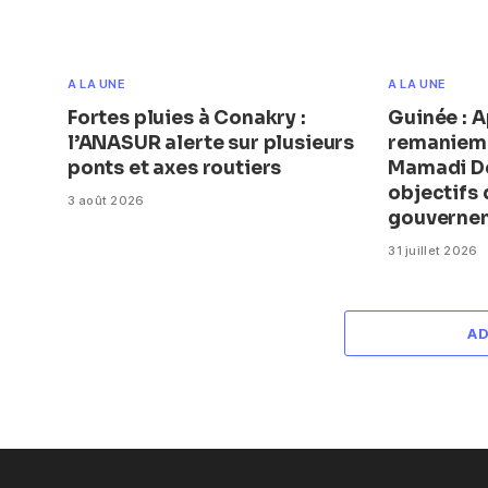
A LA UNE
A LA UNE
Fortes pluies à Conakry :
Guinée : A
l’ANASUR alerte sur plusieurs
remanieme
ponts et axes routiers
Mamadi Do
objectifs
3 août 2026
gouverne
31 juillet 2026
A