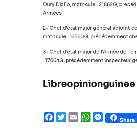
Oury Diallo, matricule : 21862G, précé
Armées
2- Chef d’état major général adjoint d
matricule : 16560G, précédemment chef
3- Chef d’état major de l’Armée de Terr
: 17664G, précédemment inspecteur g
Libreopinionguinee
Facebook
Twitter
Email
WhatsAp
Messe
Share