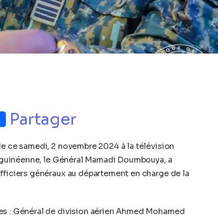
p
nger
Partager
de ce samedi, 2 novembre 2024 à la télévision
on guinéenne, le Général Mamadi Doumbouya, a
officiers généraux au département en charge de la
ées : Général de division aérien Ahmed Mohamed