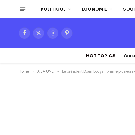
POLITIQUE
ECONOMIE
SOCI
Facebook
X
Instagram
Pinterest
(Twitter)
HOT TOPICS
Accu
Home
»
A LA UNE
»
Le président Doumbouya nomme plusieurs off