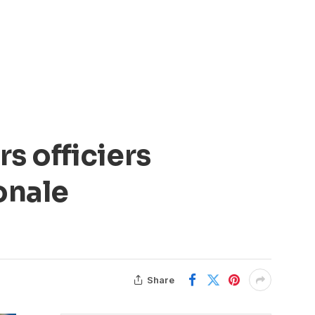
 officiers
onale
Share