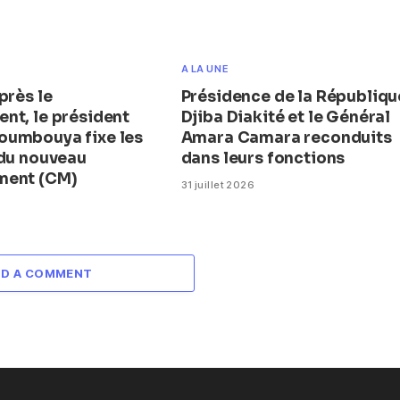
A LA UNE
près le
Présidence de la République
nt, le président
Djiba Diakité et le Général
umbouya fixe les
Amara Camara reconduits
 du nouveau
dans leurs fonctions
ment (CM)
31 juillet 2026
DD A COMMENT