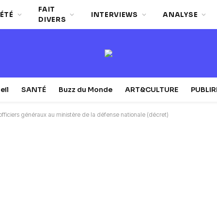
FAIT
ÉTÉ
INTERVIEWS
ANALYSE
DIVERS
eil
SANTÉ
Buzz du Monde
ART&CULTURE
PUBLI
iciers généraux au ministère de la défense nationale (décret)