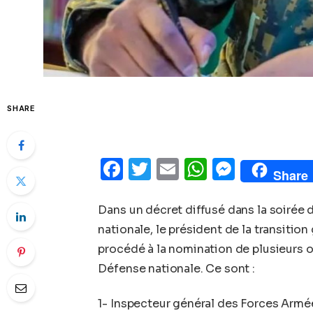
SHARE
Facebook
Twitter
Email
WhatsAp
Messe
Share
Dans un décret diffusé dans la soirée 
nationale, le président de la transiti
procédé à la nomination de plusieurs 
Défense nationale. Ce sont :
1- Inspecteur général des Forces Arm