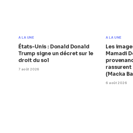
A LA UNE
A LA UNE
États-Unis : Donald Donald
Les image
Trump signe un décret sur le
Mamadi D
droit du sol
provenanc
rassurent
7 août 2026
(Macka Ba
6 août 2026