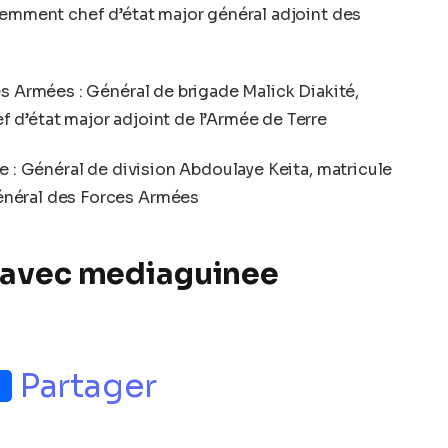
demment chef d’état major général adjoint des
es Armées : Général de brigade Malick Diakité,
 d’état major adjoint de l’Armée de Terre
e : Général de division Abdoulaye Keita, matricule
énéral des Forces Armées
 avec mediaguinee
p
nger
Partager