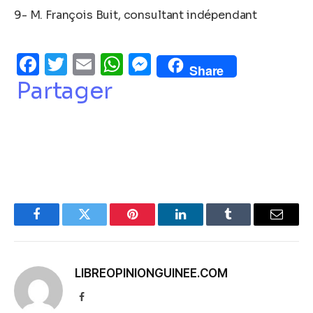
9- M. François Buit, consultant indépendant
Facebook
Twitter
Email
WhatsApp
Messenger
Share
Partager
Facebook
Twitter
Pinterest
LinkedIn
Tumblr
Email
LIBREOPINIONGUINEE.COM
Facebook