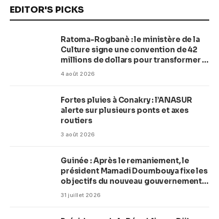
EDITOR'S PICKS
Ratoma-Rogbanè : le ministère de la
Culture signe une convention de 42
millions de dollars pour transformer la
plage en complexe balnéaire
4 août 2026
Fortes pluies à Conakry : l’ANASUR
alerte sur plusieurs ponts et axes
routiers
3 août 2026
Guinée : Après le remaniement, le
président Mamadi Doumbouya fixe les
objectifs du nouveau gouvernement
(CM)
31 juillet 2026