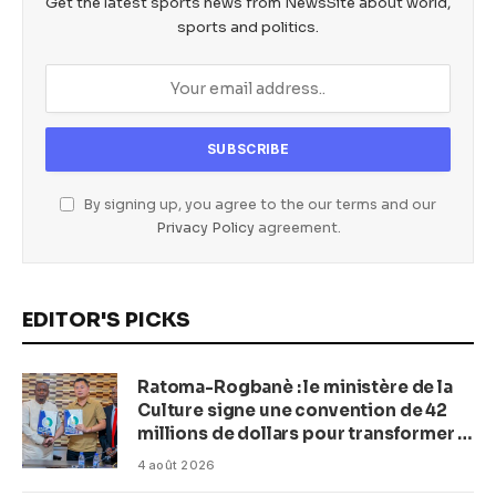
Get the latest sports news from NewsSite about world,
sports and politics.
By signing up, you agree to the our terms and our
Privacy Policy
agreement.
EDITOR'S PICKS
Ratoma-Rogbanè : le ministère de la
Culture signe une convention de 42
millions de dollars pour transformer la
plage en complexe balnéaire
4 août 2026