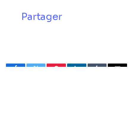
Partager
Facebook
Twitter
Pinterest
LinkedIn
Tumblr
Email
LIBREOPINIONGUINEE.COM
Facebook
RELATED
POSTS