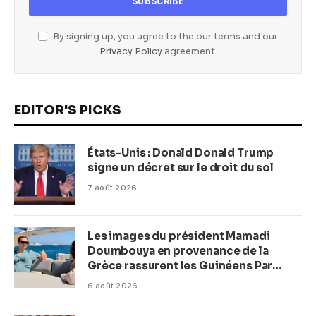
By signing up, you agree to the our terms and our
Privacy Policy
agreement.
EDITOR'S PICKS
États-Unis : Donald Donald Trump
signe un décret sur le droit du sol
7 août 2026
Les images du président Mamadi
Doumbouya en provenance de la
Grèce rassurent les Guinéens Par
(Macka Baldé)
6 août 2026