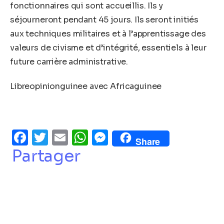
fonctionnaires qui sont accueillis. Ils y
séjourneront pendant 45 jours. Ils seront initiés
aux techniques militaires et à l’apprentissage des
valeurs de civisme et d’intégrité, essentiels à leur
future carrière administrative.
Libreopinionguinee avec Africaguinee
Facebook
Twitter
Email
WhatsApp
Messenger
Share
Partager