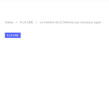
Home
»
A LA UNE
»
Le ministre de la Défense aux nouveaux agents de l’Etat : « Vous ne devez pas être ces fonctionnaires qui volent… pour construire en Europe »
A LA UNE