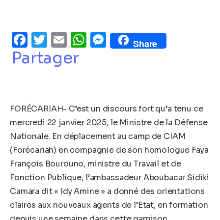
Facebook
Twitter
Email
WhatsApp
Messenger
Share
Partager
FORÉCARIAH- C’est un discours fort qu’a tenu ce
mercredi 22 janvier 2025, le Ministre de la Défense
Nationale. En déplacement au camp de CIAM
(Forécariah) en compagnie de son homologue Faya
François Bourouno, ministre du Travail et de
Fonction Publique, l’ambassadeur Aboubacar Sidiki
Camara dit « Idy Amine » a donné des orientations
claires aux nouveaux agents de l’Etat, en formation
depuis une semaine dans cette garnison.