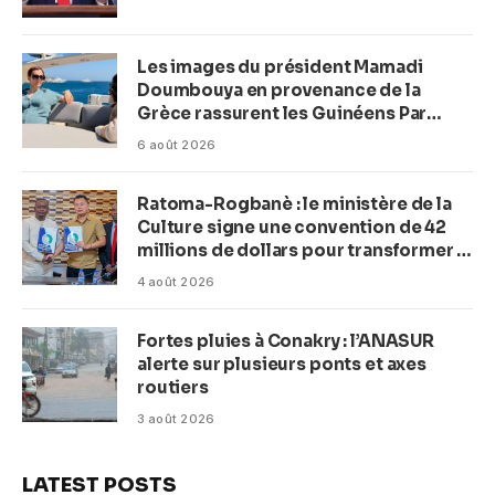
Les images du président Mamadi
Doumbouya en provenance de la
Grèce rassurent les Guinéens Par
(Macka Baldé)
6 août 2026
Ratoma-Rogbanè : le ministère de la
Culture signe une convention de 42
millions de dollars pour transformer la
plage en complexe balnéaire
4 août 2026
Fortes pluies à Conakry : l’ANASUR
alerte sur plusieurs ponts et axes
routiers
3 août 2026
LATEST POSTS