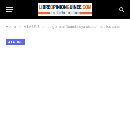
Home
»
A LA UNE
»
Le général Doumbouya dissout tous les conseils communaux du pays
A LA UNE