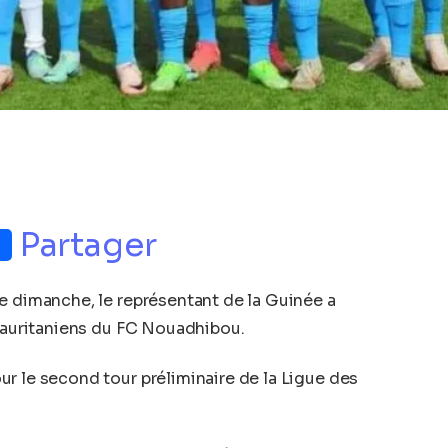
p
nger
Partager
e dimanche, le représentant de la Guinée a
 mauritaniens du FC Nouadhibou.
r le second tour préliminaire de la Ligue des