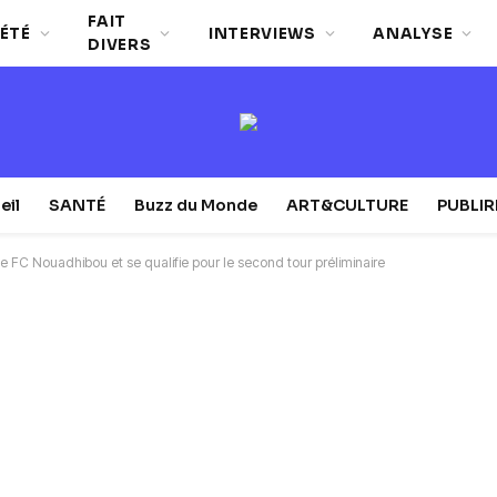
FAIT
ÉTÉ
INTERVIEWS
ANALYSE
DIVERS
eil
SANTÉ
Buzz du Monde
ART&CULTURE
PUBLI
le FC Nouadhibou et se qualifie pour le second tour préliminaire