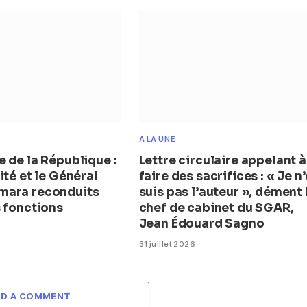
A LA UNE
 de la République :
Lettre circulaire appelant à
ité et le Général
faire des sacrifices : « Je n
mara reconduits
suis pas l’auteur », dément 
s fonctions
chef de cabinet du SGAR,
Jean Édouard Sagno
31 juillet 2026
DD A COMMENT