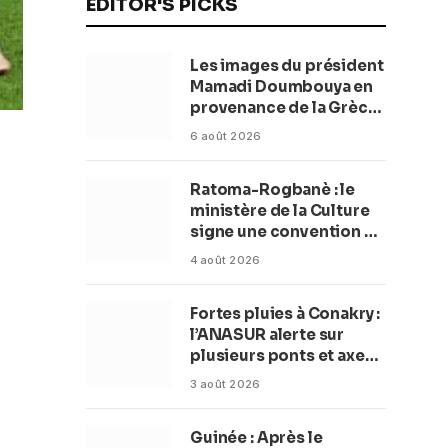
EDITOR'S PICKS
Les images du président
Mamadi Doumbouya en
provenance de la Grèce
rassurent les Guinéens
6 août 2026
Par (Macka Baldé)
Ratoma-Rogbanè : le
ministère de la Culture
signe une convention de
42 millions de dollars
4 août 2026
pour transformer la
plage en complexe
Fortes pluies à Conakry :
balnéaire
l’ANASUR alerte sur
plusieurs ponts et axes
routiers
3 août 2026
Guinée : Après le