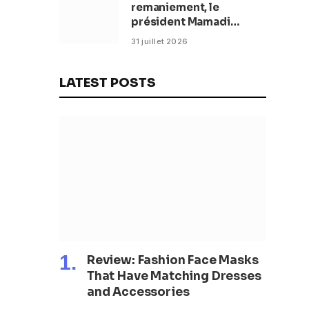
remaniement, le
président Mamadi
Doumbouya fixe les
31 juillet 2026
objectifs du nouveau
gouvernement (CM)
LATEST POSTS
Review: Fashion Face Masks
That Have Matching Dresses
and Accessories