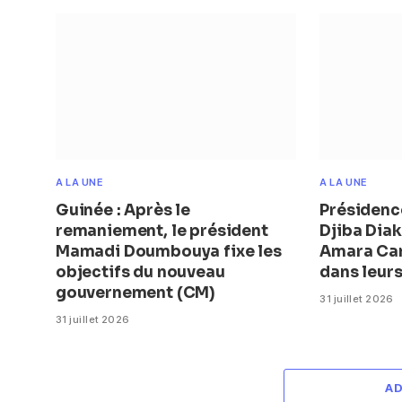
A LA UNE
A LA UNE
Guinée : Après le
Présidence
remaniement, le président
Djiba Diak
Mamadi Doumbouya fixe les
Amara Ca
objectifs du nouveau
dans leur
gouvernement (CM)
31 juillet 2026
31 juillet 2026
A