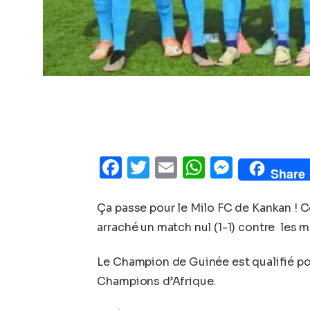
Facebook
Twitter
Email
WhatsAp
Messe
Share
Ça passe pour le Milo FC de Kankan ! C
arraché un match nul (1-1) contre les
Le Champion de Guinée est qualifié pou
Champions d’Afrique.