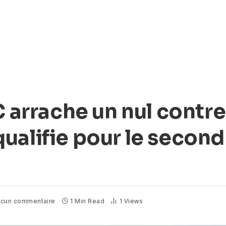
C arrache un nul contre
ualifie pour le second
cun commentaire
1 Min Read
1
Views