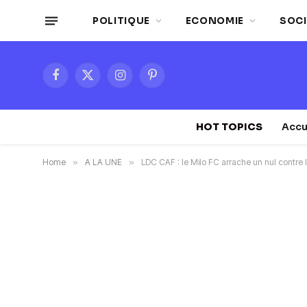
POLITIQUE
ECONOMIE
SOCI
Facebook
X
Instagram
Pinterest
(Twitter)
HOT TOPICS
Accu
Home
»
A LA UNE
»
LDC CAF : le Milo FC arrache un nul contre 