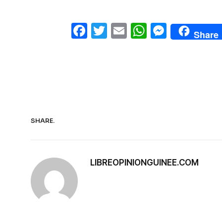
Facebook
Twitter
Email
WhatsAp
Messe
Share
SHARE.
LIBREOPINIONGUINEE.COM