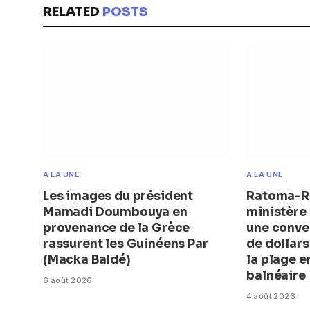
RELATED
POSTS
A LA UNE
A LA UNE
Les images du président
Ratoma-Ro
Mamadi Doumbouya en
ministère 
provenance de la Grèce
une conve
rassurent les Guinéens Par
de dollar
(Macka Baldé)
la plage 
balnéaire
6 août 2026
4 août 2026