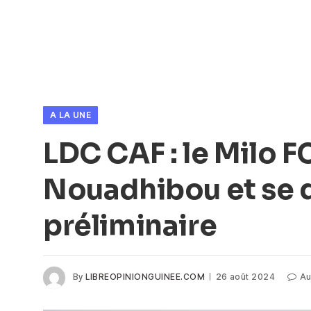
A LA UNE
LDC CAF : le Milo F
Nouadhibou et se q
préliminaire
By
LIBREOPINIONGUINEE.COM
26 août 2024
Au