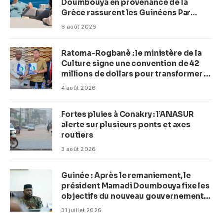
Doumbouya en provenance de la
Grèce rassurent les Guinéens Par
(Macka Baldé)
6 août 2026
Ratoma-Rogbanè : le ministère de la
Culture signe une convention de 42
millions de dollars pour transformer la
plage en complexe balnéaire
4 août 2026
Fortes pluies à Conakry : l’ANASUR
alerte sur plusieurs ponts et axes
routiers
3 août 2026
Guinée : Après le remaniement, le
président Mamadi Doumbouya fixe les
objectifs du nouveau gouvernement
(CM)
31 juillet 2026