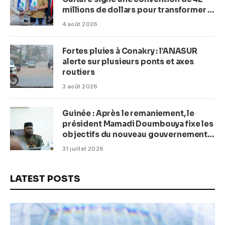
millions de dollars pour transformer la
plage en complexe balnéaire
4 août 2026
Fortes pluies à Conakry : l’ANASUR
alerte sur plusieurs ponts et axes
routiers
3 août 2026
Guinée : Après le remaniement, le
président Mamadi Doumbouya fixe les
objectifs du nouveau gouvernement
(CM)
31 juillet 2026
LATEST POSTS