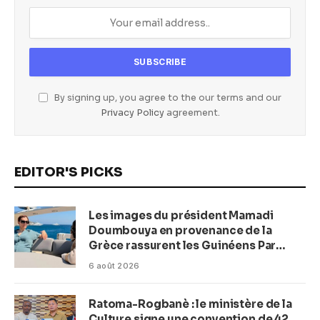
By signing up, you agree to the our terms and our
Privacy Policy
agreement.
EDITOR'S PICKS
Les images du président Mamadi
Doumbouya en provenance de la
Grèce rassurent les Guinéens Par
(Macka Baldé)
6 août 2026
Ratoma-Rogbanè : le ministère de la
Culture signe une convention de 42