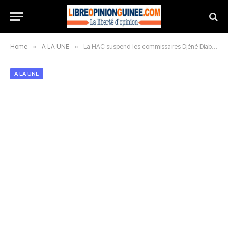
Home
»
A LA UNE
»
La HAC suspend les commissaires Djéné Diaby et Ibrahima Tawel Camara copie
A LA UNE