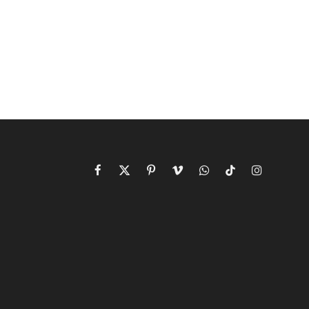
Facebook
X
Pinterest
Vimeo
WhatsApp
TikTok
Instagram
(Twitter)