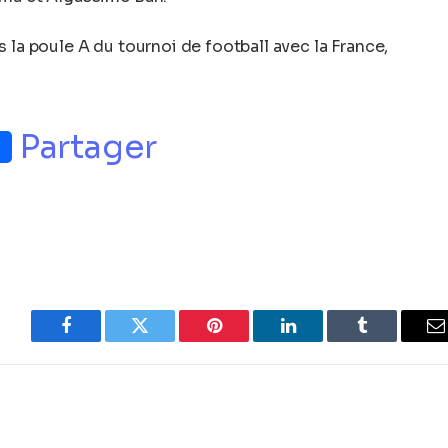
 la poule A du tournoi de football avec la France,
p
nger
Partager
Facebook
Twitter
Pinterest
LinkedIn
Tumblr
E