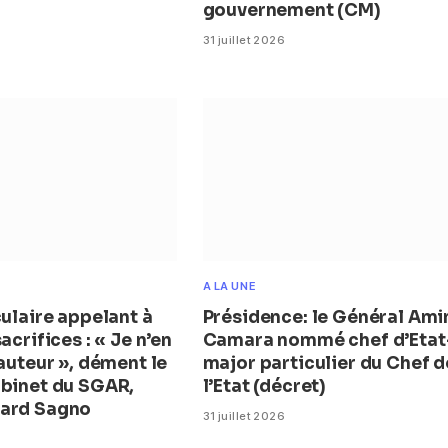
gouvernement (CM)
31 juillet 2026
A LA UNE
culaire appelant à
Présidence: le Général Ami
acrifices : « Je n’en
Camara nommé chef d’Etat
’auteur », dément le
major particulier du Chef d
abinet du SGAR,
l’Etat (décret)
ard Sagno
31 juillet 2026