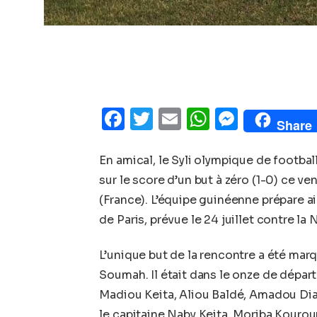
Facebook
Twitter
Email
WhatsAp
Messe
Share
En amical, le Syli olympique de footbal
sur le score d’un but à zéro (1-0) ce ve
(France). L’équipe guinéenne prépare a
de Paris, prévue le 24 juillet contre la
L’unique but de la rencontre a été marq
Soumah. Il était dans le onze de départ
Madiou Keita, Aliou Baldé, Amadou Dia
le capitaine Naby Keita, Moriba Kouro