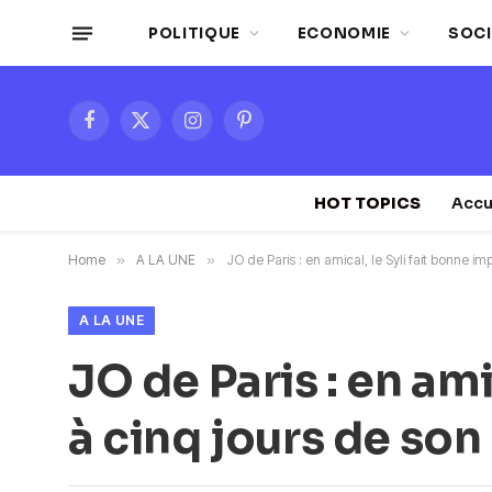
POLITIQUE
ECONOMIE
SOCI
Facebook
X
Instagram
Pinterest
(Twitter)
HOT TOPICS
Accu
Home
»
A LA UNE
»
JO de Paris : en amical, le Syli fait bonne im
A LA UNE
JO de Paris : en ami
à cinq jours de son