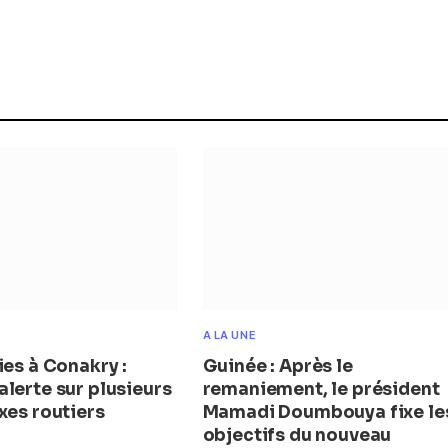
A LA UNE
ies à Conakry :
Guinée : Après le
lerte sur plusieurs
remaniement, le président
xes routiers
Mamadi Doumbouya fixe le
objectifs du nouveau