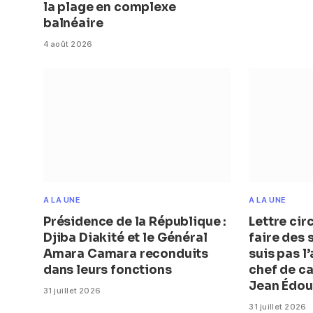
la plage en complexe
balnéaire
4 août 2026
A LA UNE
A LA UNE
Présidence de la République :
Lettre cir
Djiba Diakité et le Général
faire des s
Amara Camara reconduits
suis pas l
dans leurs fonctions
chef de c
Jean Édou
31 juillet 2026
31 juillet 2026