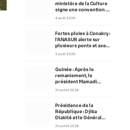
ministère de la Culture
signe une convention de
42 millions de dollars
4 août 2026
pour transformer la
plage en complexe
Fortes pluies à Conakry :
balnéaire
l’ANASUR alerte sur
plusieurs ponts et axes
routiers
3 août 2026
Guinée : Après le
remaniement, le
président Mamadi
Doumbouya fixe les
31 juillet 2026
objectifs du nouveau
gouvernement (CM)
Présidence de la
République : Djiba
Diakité et le Général
Amara Camara
31 juillet 2026
reconduits dans leurs