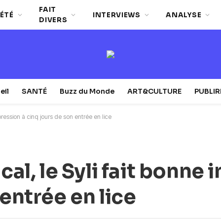
FAIT
ÉTÉ
INTERVIEWS
ANALYSE
DIVERS
eil
SANTÉ
Buzz du Monde
ART&CULTURE
PUBLI
pression à cinq jours de son entrée en lice
cal, le Syli fait bonne
 entrée en lice