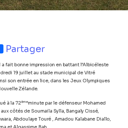
p
nger
Partager
l a fait bonne impression en battant l’Albicéleste
ndredi 19 juillet au stade municipal de Vitré
insi son entrée en lice, dans les Jeux Olympiques
 Nouvelle Zélande.
ème
ué à la 72
minute par le défenseur Mohamed
 aux côtés de Soumaila Sylla, Bangaly Cissé,
wara, Abdoulaye Touré , Amadou Kalabane Diallo,
uma et Algassime Bah.