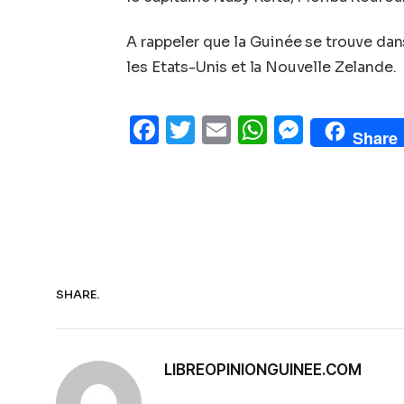
A rappeler que la Guinée se trouve dans
les Etats-Unis et la Nouvelle Zelande.
Facebook
Twitter
Email
WhatsAp
Messe
Share
SHARE.
LIBREOPINIONGUINEE.COM