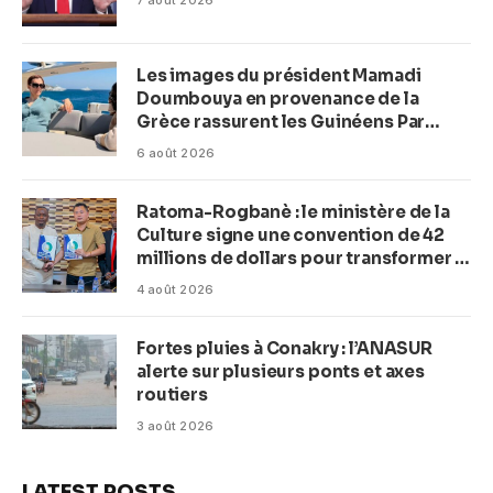
7 août 2026
Les images du président Mamadi
Doumbouya en provenance de la
Grèce rassurent les Guinéens Par
(Macka Baldé)
6 août 2026
Ratoma-Rogbanè : le ministère de la
Culture signe une convention de 42
millions de dollars pour transformer la
plage en complexe balnéaire
4 août 2026
Fortes pluies à Conakry : l’ANASUR
alerte sur plusieurs ponts et axes
routiers
3 août 2026
LATEST POSTS