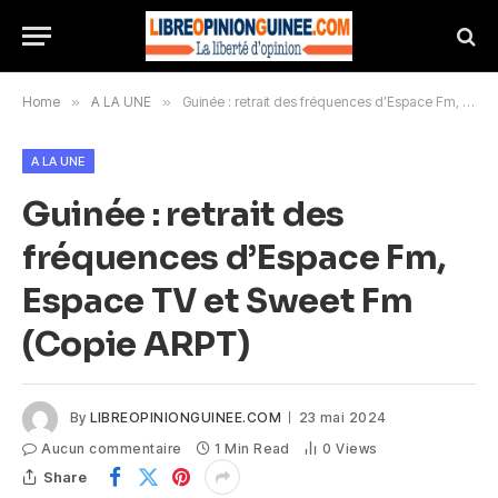
Home
»
A LA UNE
»
Guinée : retrait des fréquences d’Espace Fm, Espace TV et Sweet Fm (Copie ARPT)
A LA UNE
Guinée : retrait des
fréquences d’Espace Fm,
Espace TV et Sweet Fm
(Copie ARPT)
By
LIBREOPINIONGUINEE.COM
23 mai 2024
Aucun commentaire
1 Min Read
0
Views
Share