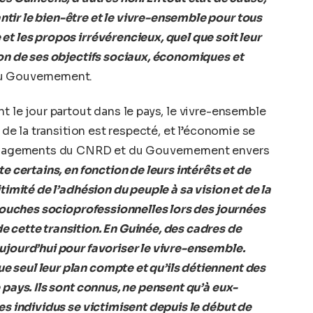
tir le bien-être et le vivre-ensemble pour tous
et les propos irrévérencieux, quel que soit leur
ion de ses objectifs sociaux, économiques et
u Gouvernement.
t le jour partout dans le pays, le vivre-ensemble
r de la transition est respecté, et l’économie se
 engagements du CNRD et du Gouvernement envers
te certains, en fonction de leurs intérêts et de
timité de l’adhésion du peuple à sa vision et de la
s couches socioprofessionnelles lors des journées
 cette transition. En Guinée, des cadres de
ujourd’hui pour favoriser le vivre-ensemble.
 seul leur plan compte et qu’ils détiennent des
 pays. Ils sont connus, ne pensent qu’à eux-
es individus se victimisent depuis le début de