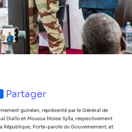
p
nger
Partager
nement guinéen, représenté par le Général de
 Diallo et Moussa Moise Sylla, respectivement
 la République, Porte-parole du Gouvernement, et