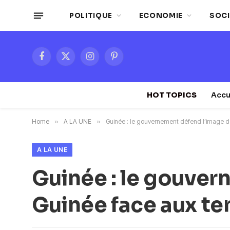
POLITIQUE
ECONOMIE
SOCI
Facebook
X
Instagram
Pinterest
(Twitter)
HOT TOPICS
Accu
Home
»
A LA UNE
»
Guinée : le gouvernement défend l’image d
A LA UNE
Guinée : le gouver
Guinée face aux te