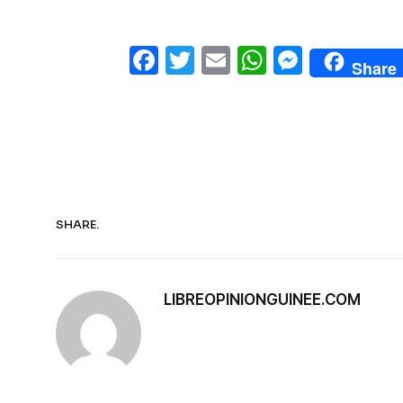
Facebook
Twitter
Email
WhatsAp
Messe
Share
SHARE.
LIBREOPINIONGUINEE.COM