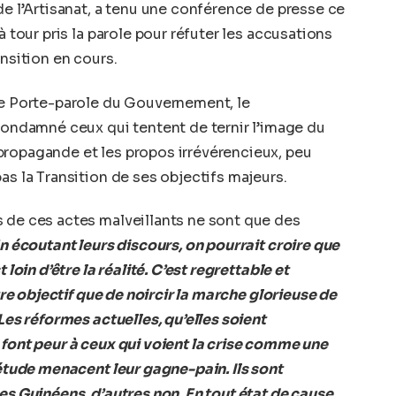
de l’Artisanat, a tenu une conférence de presse ce
à tour pris la parole pour réfuter les accusations
ansition en cours.
re Porte-parole du Gouvernement, le
ndamné ceux qui tentent de ternir l’image du
propagande et les propos irrévérencieux, peu
as la Transition de ses objectifs majeurs.
 de ces actes malveillants ne sont que des
n écoutant leurs discours, on pourrait croire que
 loin d’être la réalité. C’est regrettable et
utre objectif que de noircir la marche glorieuse de
 Les réformes actuelles, qu’elles soient
 font peur à ceux qui voient la crise comme une
iétude menacent leur gagne-pain. Ils sont
es Guinéens, d’autres non. En tout état de cause,