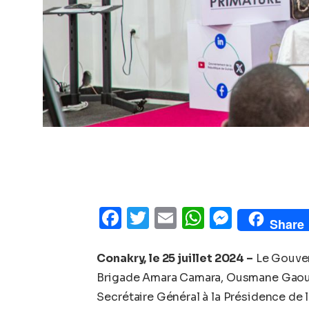
Facebook
Twitter
Email
WhatsAp
Messe
Share
Conakry, le 25 juillet 2024 –
Le Gouver
Brigade Amara Camara, Ousmane Gaoual
Secrétaire Général à la Présidence de