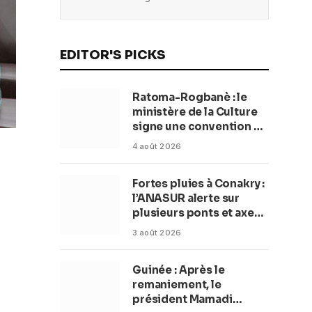
EDITOR'S PICKS
Ratoma-Rogbanè : le
ministère de la Culture
signe une convention de
42 millions de dollars
4 août 2026
pour transformer la
plage en complexe
Fortes pluies à Conakry :
balnéaire
l’ANASUR alerte sur
plusieurs ponts et axes
routiers
3 août 2026
Guinée : Après le
remaniement, le
président Mamadi