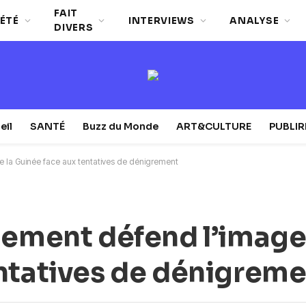
FAIT
ÉTÉ
INTERVIEWS
ANALYSE
DIVERS
eil
SANTÉ
Buzz du Monde
ART&CULTURE
PUBLI
e la Guinée face aux tentatives de dénigrement
nement défend l’image 
ntatives de dénigrem