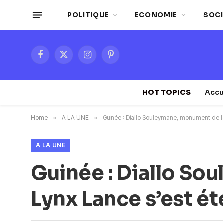
POLITIQUE
ECONOMIE
SOCI
Facebook
X
Instagram
Pinterest
(Twitter)
HOT TOPICS
Accu
Home
»
A LA UNE
»
Guinée : Diallo Souleymane, monument de la
A LA UNE
Guinée : Diallo So
Lynx Lance s’est é