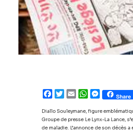
Facebook
Twitter
Email
WhatsAp
Messe
Share
Diallo Souleymane, figure emblématiq
Groupe de presse Le Lynx-La Lance, s’es
de maladie. L’annonce de son décès a é