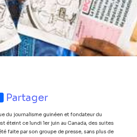
p
nger
Partager
ue du journalisme guinéen et fondateur du
t éteint ce lundi 1er juin au Canada, des suites
té faite par son groupe de presse, sans plus de