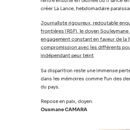
rentre ensuite en Guinée où il lance en
créer La Lance, hebdomadaire paraissa
Journaliste rigoureux, redoutable enq
frontières (RSF), le doyen Souleymane 
engagement constant en faveur de la lib
compromission avec les différents pouv
indépendant peur teint
Sa disparition reste une immense perte
dans les mémoires comme l’un des der
du pays.
Repose en paix, doyen.
Ousmane CAMARA