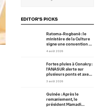
EDITOR'S PICKS
Ratoma-Rogbanè : le
ministère de la Culture
signe une convention de
42 millions de dollars
4 août 2026
pour transformer la
plage en complexe
Fortes pluies à Conakry :
balnéaire
l’ANASUR alerte sur
plusieurs ponts et axes
routiers
3 août 2026
Guinée : Après le
remaniement, le
président Mamadi