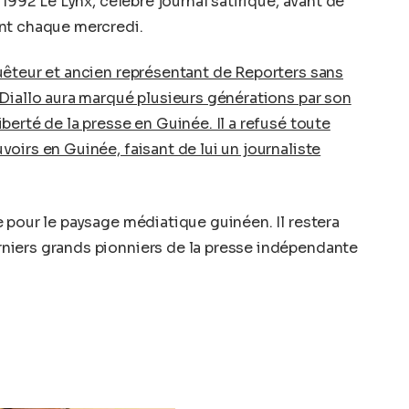
 1992 Le Lynx, célèbre journal satirique, avant de
nt chaque mercredi.
uêteur et ancien représentant de Reporters sans
Diallo aura marqué plusieurs générations par son
erté de la presse en Guinée. Il a refusé toute
oirs en Guinée, faisant de lui un journaliste
 pour le paysage médiatique guinéen. Il restera
niers grands pionniers de la presse indépendante