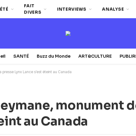
FAIT
ÉTÉ
INTERVIEWS
ANALYSE
DIVERS
eil
SANTÉ
Buzz du Monde
ART&CULTURE
PUBLI
 presse Lynx Lance s’est éteint au Canada
uleymane, monument de
teint au Canada