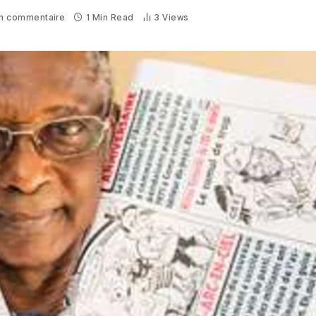
n commentaire
1 Min Read
3
Views