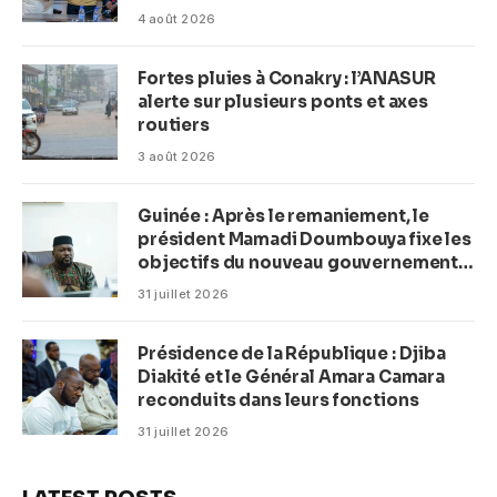
plage en complexe balnéaire
4 août 2026
Fortes pluies à Conakry : l’ANASUR
alerte sur plusieurs ponts et axes
routiers
3 août 2026
Guinée : Après le remaniement, le
président Mamadi Doumbouya fixe les
objectifs du nouveau gouvernement
(CM)
31 juillet 2026
Présidence de la République : Djiba
Diakité et le Général Amara Camara
reconduits dans leurs fonctions
31 juillet 2026