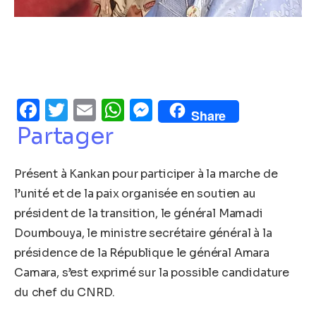
Facebook
Twitter
Email
WhatsApp
Messenger
Share
Partager
Présent à Kankan pour participer à la marche de
l’unité et de la paix organisée en soutien au
président de la transition, le général Mamadi
Doumbouya, le ministre secrétaire général à la
présidence de la République le général Amara
Camara, s’est exprimé sur la possible candidature
du chef du CNRD.