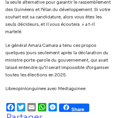
la seule alternative pour garantir le rassemblement
des Guinéens et l’élan du développement. Si votre
souhait est sa candidature, alors vous êtes les
seuls décideurs, et il vous écoutera. » a t-il
martelé.
Le général Amara Camara a tenu ces propos
quelques jours seulement après la déclaration du
ministre porte-parole du gouvernement, qui avait
laissé entendre qu’il serait impossible d’organiser
toutes les élections en 2025.
Libreopinionguinee avec Mediaguinee
Facebook
Twitter
Email
WhatsApp
Messenger
Share
Partager