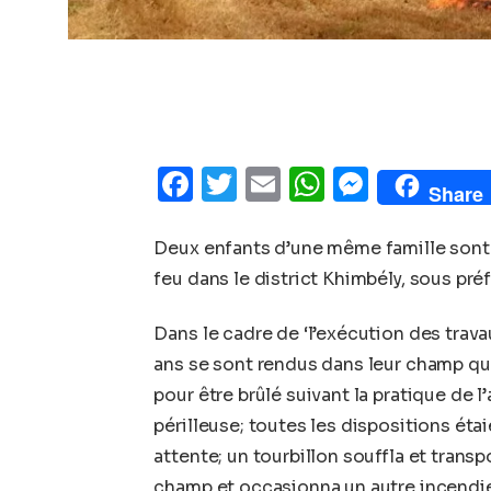
Facebook
Twitter
Email
WhatsAp
Messe
Share
Deux enfants d’une même famille sont m
feu dans le district Khimbély, sous pr
Dans le cadre de ‘l’exécution des trav
ans se sont rendus dans leur champ qui
pour être brûlé suivant la pratique de l’
périlleuse; toutes les dispositions étai
attente; un tourbillon souffla et trans
champ et occasionna un autre incendie q