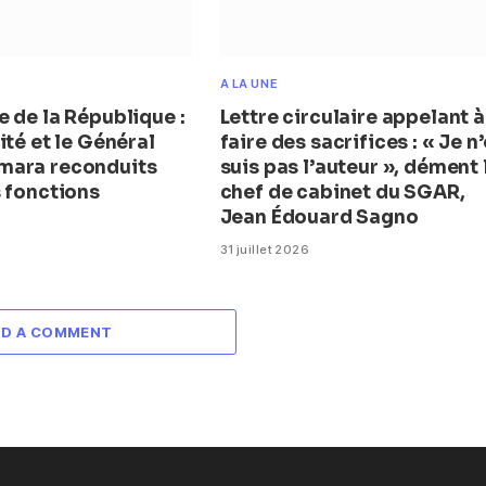
A LA UNE
 de la République :
Lettre circulaire appelant à
ité et le Général
faire des sacrifices : « Je n
mara reconduits
suis pas l’auteur », dément 
s fonctions
chef de cabinet du SGAR,
Jean Édouard Sagno
31 juillet 2026
DD A COMMENT