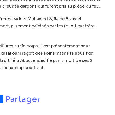
s 3 jeunes garçons qui furent pris au piège du feu.
s frères cadets Mohamed Sylla de 8 ans et
mort, purement calcinés par les feux. Leur frère
rûlures sur le corps. Il est présentement sous
Rusal où il reçoit des soins intensifs sous l’œil
 dit Téla Abou, endeuillé par la mort de ses 2
fils beaucoup souffrant.
p
nger
Partager