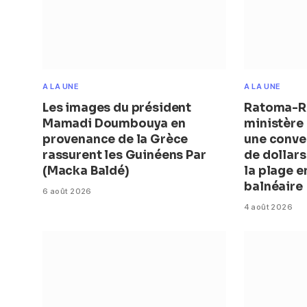
A LA UNE
A LA UNE
Les images du président
Ratoma-Ro
Mamadi Doumbouya en
ministère 
provenance de la Grèce
une conve
rassurent les Guinéens Par
de dollar
(Macka Baldé)
la plage 
balnéaire
6 août 2026
4 août 2026