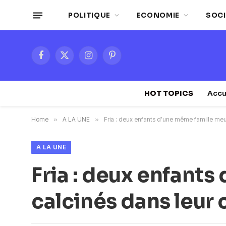
POLITIQUE
ECONOMIE
SOCI
Facebook
X
Instagram
Pinterest
(Twitter)
HOT TOPICS
Accu
Home
»
A LA UNE
»
Fria : deux enfants d’une même famille me
A LA UNE
Fria : deux enfant
calcinés dans leur