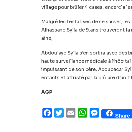
village pour brûler 4 cases, encercla le
Malgré les tentatives de se sauver, le
Alhassane Sylla de 9.ans trouveront la 
aîné,
Abdoulaye Sylla s’en sortira avec des b
haute surveillance médicale à l’hôpital 
impuissant de son père, Aboubacar Sylla
enfants et attristé par la brûlure d’un 
AGP
Facebook
Twitter
Email
WhatsAp
Messe
Share