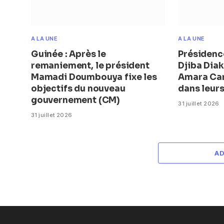
A LA UNE
A LA UNE
Guinée : Après le
Présidence
remaniement, le président
Djiba Diak
Mamadi Doumbouya fixe les
Amara Ca
objectifs du nouveau
dans leur
gouvernement (CM)
31 juillet 2026
31 juillet 2026
A