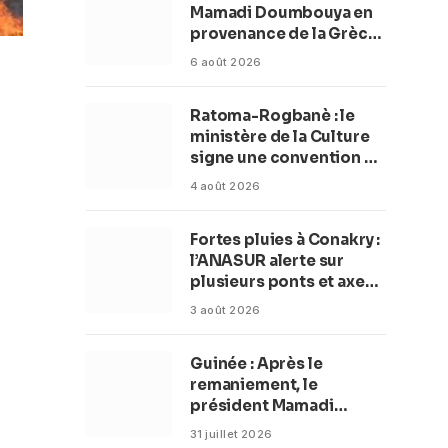
Mamadi Doumbouya en
provenance de la Grèce
rassurent les Guinéens
6 août 2026
Par (Macka Baldé)
Ratoma-Rogbanè : le
ministère de la Culture
signe une convention de
42 millions de dollars
4 août 2026
pour transformer la
plage en complexe
Fortes pluies à Conakry :
balnéaire
l’ANASUR alerte sur
plusieurs ponts et axes
routiers
3 août 2026
Guinée : Après le
remaniement, le
président Mamadi
Doumbouya fixe les
31 juillet 2026
objectifs du nouveau