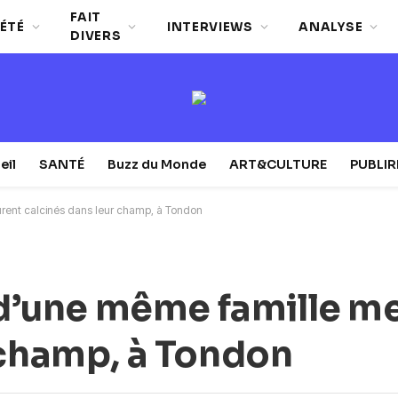
FAIT
ÉTÉ
INTERVIEWS
ANALYSE
DIVERS
eil
SANTÉ
Buzz du Monde
ART&CULTURE
PUBLI
urent calcinés dans leur champ, à Tondon
s d’une même famille m
 champ, à Tondon