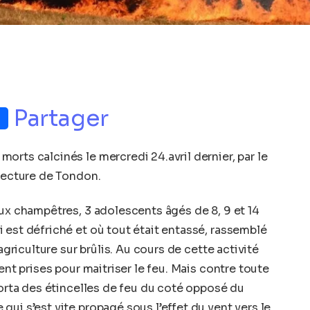
p
nger
Partager
orts calcinés le mercredi 24.avril dernier, par le
éfecture de Tondon.
aux champêtres, 3 adolescents âgés de 8, 9 et 14
 est défriché et où tout était entassé, rassemblé
agriculture sur brûlis. Au cours de cette activité
ent prises pour maitriser le feu. Mais contre toute
porta des étincelles de feu du coté opposé du
ui s’est vite propagé sous l’effet du vent vers le