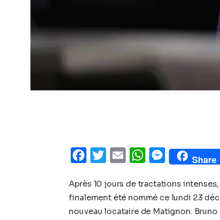
Facebook
Twitter
Email
WhatsAp
Messe
Share
Après 10 jours de tractations intenses
finalement été nommé ce lundi 23 déc
nouveau locataire de Matignon. Bruno Re