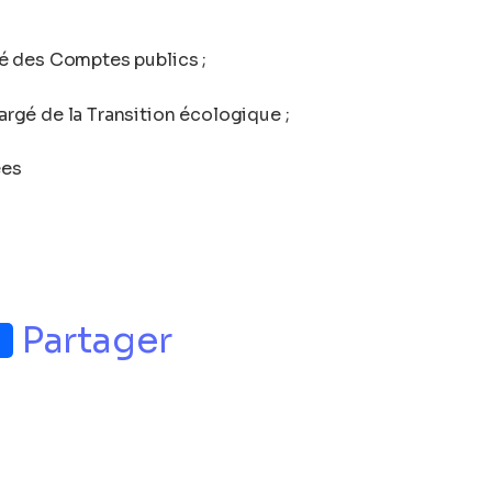
gé des Comptes publics ;
hargé de la Transition écologique ;
ées
p
nger
Partager