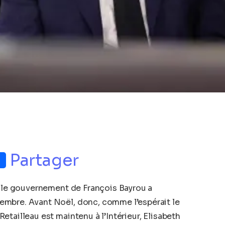
p
nger
Partager
, le gouvernement de François Bayrou a
embre. Avant Noël, donc, comme l’espérait le
tailleau est maintenu à l’Intérieur, Elisabeth