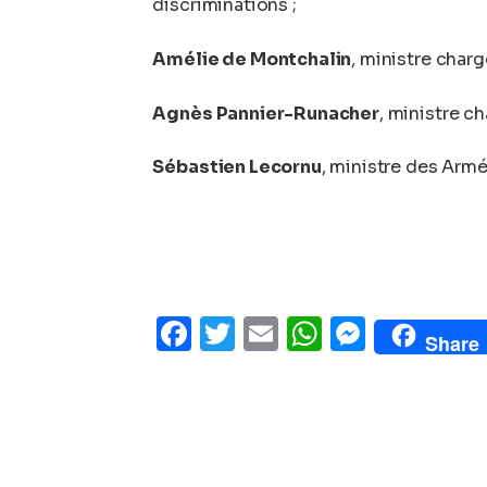
discriminations ;
Amélie de Montchalin
, ministre char
Agnès Pannier-Runacher
, ministre c
Sébastien Lecornu
, ministre des Arm
Facebook
Twitter
Email
WhatsAp
Messe
Share