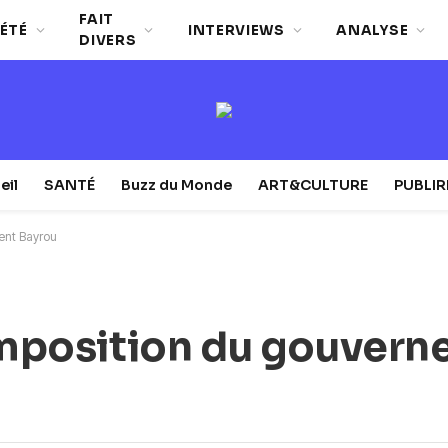
FAIT
ÉTÉ
INTERVIEWS
ANALYSE
DIVERS
eil
SANTÉ
Buzz du Monde
ART&CULTURE
PUBLI
ent Bayrou
composition du gouver