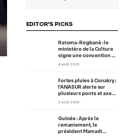
EDITOR'S PICKS
Ratoma-Rogbanè : le
ministère de la Culture
signe une convention de
42 millions de dollars
4 août 2026
pour transformer la
plage en complexe
Fortes pluies à Conakry :
balnéaire
l’ANASUR alerte sur
plusieurs ponts et axes
routiers
3 août 2026
Guinée : Après le
remaniement, le
président Mamadi