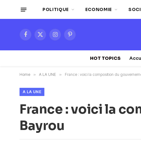
POLITIQUE
ECONOMIE
SOCI
Facebook
X
Instagram
Pinterest
(Twitter)
HOT TOPICS
Accu
Home
»
A LA UNE
»
France : voici la composition du gouvernem
A LA UNE
France : voici la 
Bayrou