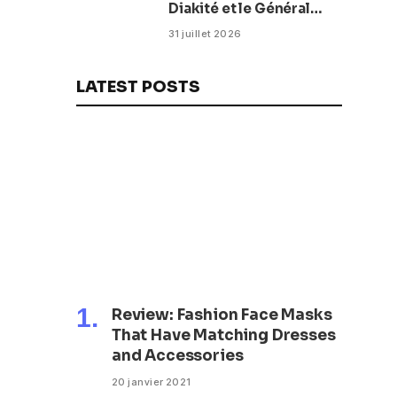
Diakité et le Général
Amara Camara
31 juillet 2026
reconduits dans leurs
fonctions
LATEST POSTS
Review: Fashion Face Masks
That Have Matching Dresses
and Accessories
20 janvier 2021