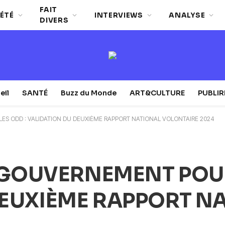
FAIT
ÉTÉ
INTERVIEWS
ANALYSE
DIVERS
eil
SANTÉ
Buzz du Monde
ART&CULTURE
PUBLI
 ODD : VALIDATION DU DEUXIÈME RAPPORT NATIONAL VOLONTAIRE 2024
GOUVERNEMENT POUR
 DEUXIÈME RAPPORT N