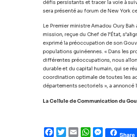
défis persistants et tracer la voie à s
sera présenté au forum de New York ce
Le Premier ministre Amadou Oury Bah a s
mission, reçue du Chef de l’État, s’ali
exprimé la préoccupation de son Gouve
populations guinéennes. « Dans les pr
différentes préoccupations, nous all
durable et du capital humain, qui se ré
coordination optimale de toutes les ac
départements sectoriels », a annoncé
La Cellule de Communication du Go
Facebook
Twitter
Email
WhatsAp
Messe
Share