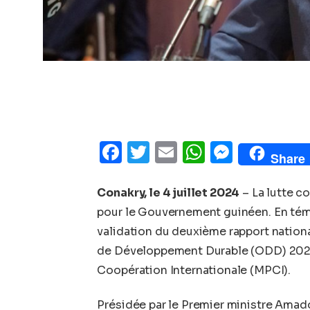
Facebook
Twitter
Email
WhatsAp
Messe
Share
Conakry, le 4 juillet 2024
– La lutte c
pour le Gouvernement guinéen. En témoi
validation du deuxième rapport nationa
de Développement Durable (ODD) 2024, 
Coopération Internationale (MPCI).
Présidée par le Premier ministre Amado