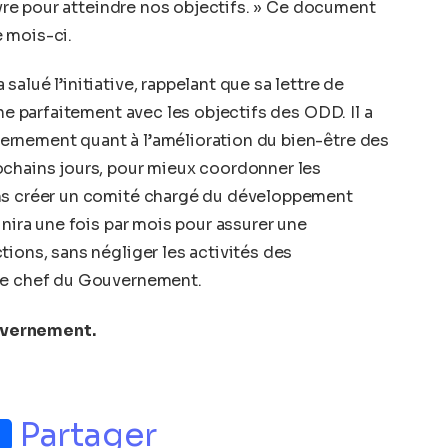
uivre pour atteindre nos objectifs. » Ce document
 mois-ci.
alué l’initiative, rappelant que sa lettre de
gne parfaitement avec les objectifs des ODD. Il a
rnement quant à l’amélioration du bien-être des
ochains jours, pour mieux coordonner les
ons créer un comité chargé du développement
unira une fois par mois pour assurer une
tions, sans négliger les activités des
 le chef du Gouvernement.
uvernement
.
p
nger
Partager