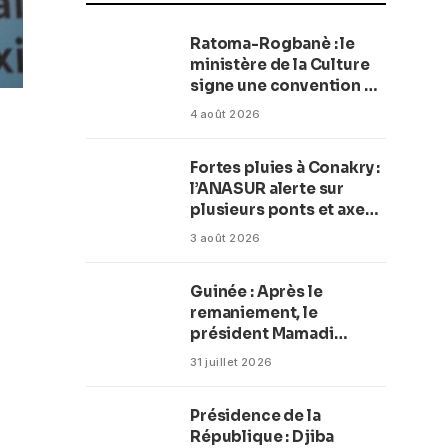
Ratoma-Rogbanè : le
ministère de la Culture
signe une convention de
42 millions de dollars
4 août 2026
pour transformer la
plage en complexe
Fortes pluies à Conakry :
balnéaire
l’ANASUR alerte sur
plusieurs ponts et axes
routiers
3 août 2026
Guinée : Après le
remaniement, le
président Mamadi
Doumbouya fixe les
31 juillet 2026
objectifs du nouveau
gouvernement (CM)
Présidence de la
République : Djiba