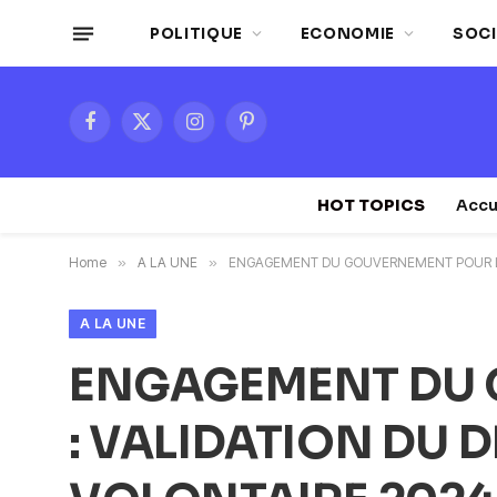
POLITIQUE
ECONOMIE
SOCI
Facebook
X
Instagram
Pinterest
(Twitter)
HOT TOPICS
Accu
Home
»
A LA UNE
»
ENGAGEMENT DU GOUVERNEMENT POUR LES
A LA UNE
ENGAGEMENT DU 
: VALIDATION DU