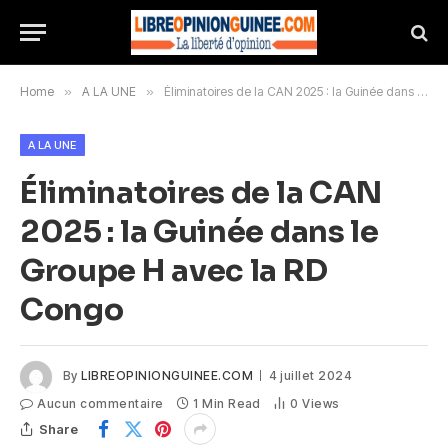
Home
»
A LA UNE
»
Éliminatoires de la CAN 2025 : la Guinée dans le Groupe H avec la RD Congo
A LA UNE
Éliminatoires de la CAN
2025 : la Guinée dans le
Groupe H avec la RD
Congo
By
LIBREOPINIONGUINEE.COM
4 juillet 2024
Aucun commentaire
1 Min Read
0
Views
Share