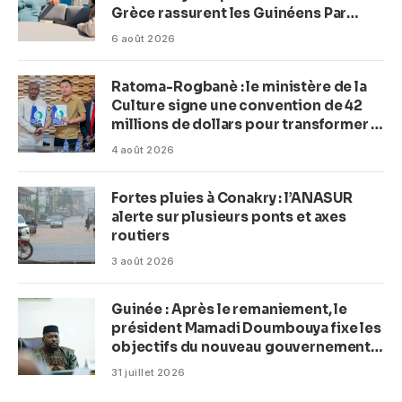
Grèce rassurent les Guinéens Par
(Macka Baldé)
6 août 2026
Ratoma-Rogbanè : le ministère de la
Culture signe une convention de 42
millions de dollars pour transformer la
plage en complexe balnéaire
4 août 2026
Fortes pluies à Conakry : l’ANASUR
alerte sur plusieurs ponts et axes
routiers
3 août 2026
Guinée : Après le remaniement, le
président Mamadi Doumbouya fixe les
objectifs du nouveau gouvernement
(CM)
31 juillet 2026