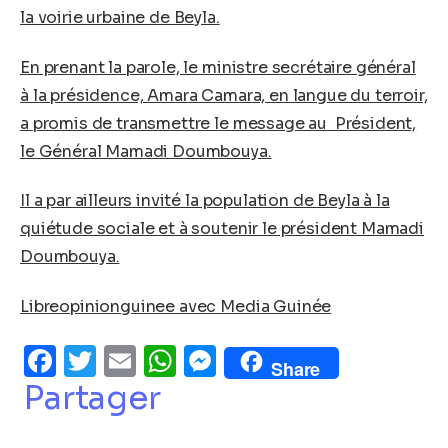
la voirie urbaine de Beyla.
En prenant la parole, le ministre secrétaire général
à la présidence, Amara Camara, en langue du terroir,
a promis de transmettre le message au Président,
le Général Mamadi Doumbouya.
Il a par ailleurs invité la population de Beyla à la
quiétude sociale et à soutenir le président Mamadi
Doumbouya.
Libreopinionguinee avec Media Guinée
Facebook
Twitter
Email
WhatsApp
Messenger
Share
Partager