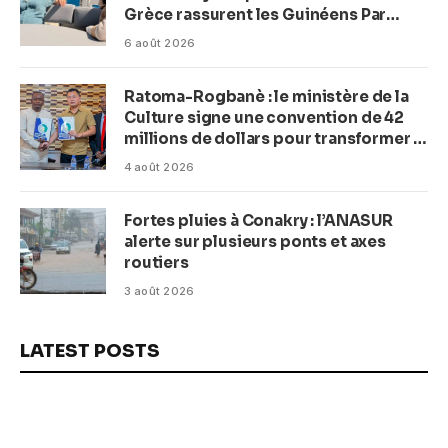
Grèce rassurent les Guinéens Par
(Macka Baldé)
6 août 2026
Ratoma-Rogbanè : le ministère de la
Culture signe une convention de 42
millions de dollars pour transformer la
plage en complexe balnéaire
4 août 2026
Fortes pluies à Conakry : l’ANASUR
alerte sur plusieurs ponts et axes
routiers
3 août 2026
LATEST POSTS