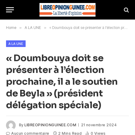
Home
»
A LA UNE
»
« Doumbouya doit se présenter à l’élection prochaine, il a le soutien de Beyla » (président délégation spéciale)
A LA UNE
« Doumbouya doit se
présenter à l’élection
prochaine, il a le soutien
de Beyla » (président
délégation spéciale)
By
LIBREOPINIONGUINEE.COM
21 novembre 2024
Aucun commentaire
2 Mins Read
0
Views