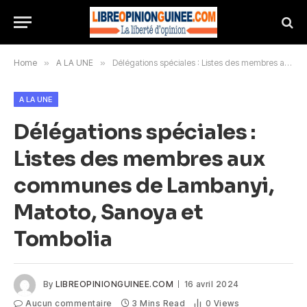
Home
»
A LA UNE
»
Délégations spéciales : Listes des membres aux communes de Lambanyi, Matoto, Sanoya et Tombolia
A LA UNE
Délégations spéciales :
Listes des membres aux
communes de Lambanyi,
Matoto, Sanoya et
Tombolia
By
LIBREOPINIONGUINEE.COM
16 avril 2024
Aucun commentaire
3 Mins Read
0
Views