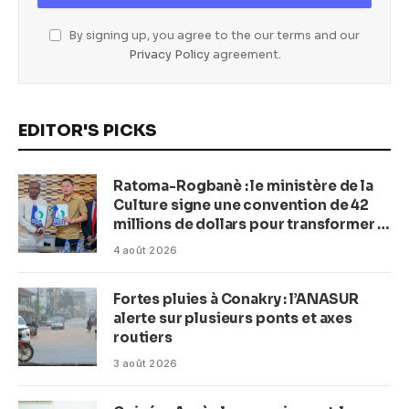
By signing up, you agree to the our terms and our
Privacy Policy
agreement.
EDITOR'S PICKS
Ratoma-Rogbanè : le ministère de la
Culture signe une convention de 42
millions de dollars pour transformer la
plage en complexe balnéaire
4 août 2026
Fortes pluies à Conakry : l’ANASUR
alerte sur plusieurs ponts et axes
routiers
3 août 2026