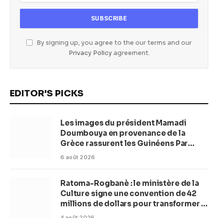
By signing up, you agree to the our terms and our
Privacy Policy
agreement.
EDITOR'S PICKS
Les images du président Mamadi
Doumbouya en provenance de la
Grèce rassurent les Guinéens Par
(Macka Baldé)
6 août 2026
Ratoma-Rogbanè : le ministère de la
Culture signe une convention de 42
millions de dollars pour transformer la
plage en complexe balnéaire
4 août 2026