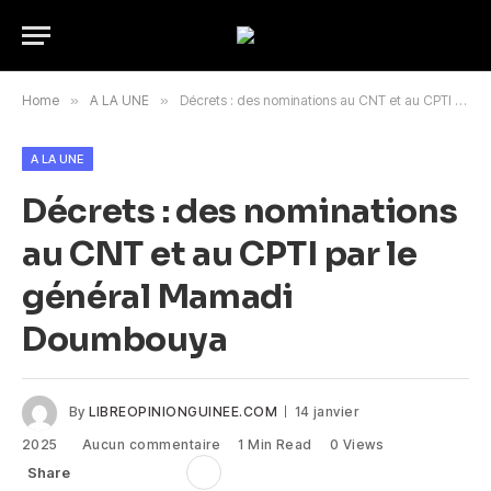
Home
»
A LA UNE
»
Décrets : des nominations au CNT et au CPTI par le général Mamadi Doumbouya
A LA UNE
Décrets : des nominations
au CNT et au CPTI par le
général Mamadi
Doumbouya
By
LIBREOPINIONGUINEE.COM
14 janvier
2025
Aucun commentaire
1 Min Read
0
Views
Share