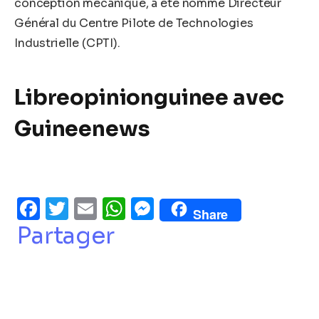
conception mécanique, a été nommé Directeur
Général du Centre Pilote de Technologies
Industrielle (CPTI).
Libreopinionguinee avec
Guineenews
Facebook
Twitter
Email
WhatsApp
Messenger
Share
Partager