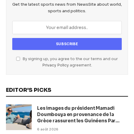
Get the latest sports news from NewsSite about world,
sports and politics.
By signing up, you agree to the our terms and our
Privacy Policy
agreement.
EDITOR'S PICKS
Les images du président Mamadi
Doumbouya en provenance de la
Grèce rassurent les Guinéens Par
(Macka Baldé)
6 août 2026