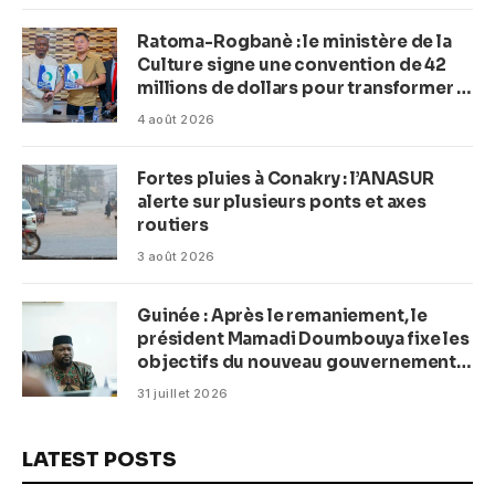
Ratoma-Rogbanè : le ministère de la
Culture signe une convention de 42
millions de dollars pour transformer la
plage en complexe balnéaire
4 août 2026
Fortes pluies à Conakry : l’ANASUR
alerte sur plusieurs ponts et axes
routiers
3 août 2026
Guinée : Après le remaniement, le
président Mamadi Doumbouya fixe les
objectifs du nouveau gouvernement
(CM)
31 juillet 2026
LATEST POSTS