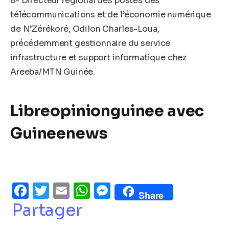
8- Directeur régional des postes des
télécommunications et de l’économie numérique
de N’Zérékoré, Odilon Charles-Loua,
précédemment gestionnaire du service
infrastructure et support informatique chez
Areeba/MTN Guinée.
Libreopinionguinee avec
Guineenews
Facebook
Twitter
Email
WhatsApp
Messenger
Share
Partager