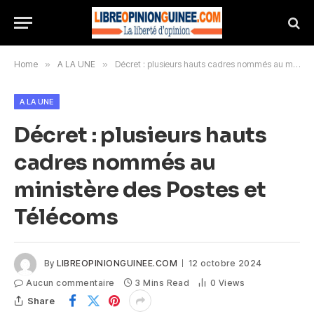
Home
»
A LA UNE
»
Décret : plusieurs hauts cadres nommés au ministère des Postes et Télécoms
A LA UNE
Décret : plusieurs hauts
cadres nommés au
ministère des Postes et
Télécoms
By
LIBREOPINIONGUINEE.COM
12 octobre 2024
Aucun commentaire
3 Mins Read
0
Views
Share