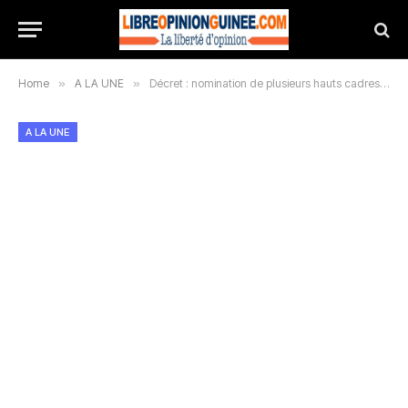
Home
»
A LA UNE
»
Décret : nomination de plusieurs hauts cadres au ministère des Transports
A LA UNE