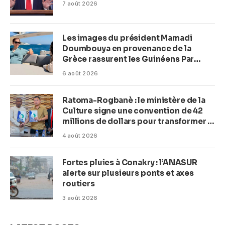
7 août 2026
Les images du président Mamadi
Doumbouya en provenance de la
Grèce rassurent les Guinéens Par
(Macka Baldé)
6 août 2026
Ratoma-Rogbanè : le ministère de la
Culture signe une convention de 42
millions de dollars pour transformer la
plage en complexe balnéaire
4 août 2026
Fortes pluies à Conakry : l’ANASUR
alerte sur plusieurs ponts et axes
routiers
3 août 2026