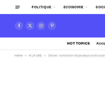
POLITIQUE
ECONOMIE
SOCI
Facebook
X
Instagram
Pinterest
(Twitter)
HOT TOPICS
Accu
Home
»
A LA UNE
»
Décret : nomination de plusieurs hauts cadres