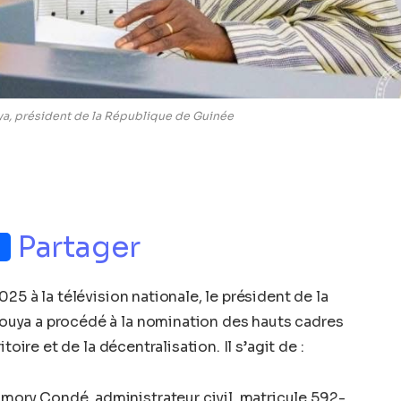
, président de la République de Guinée
p
nger
Partager
25 à la télévision nationale, le président de la
uya a procédé à la nomination des hauts cadres
toire et de la décentralisation. Il s’agit de :
amory Condé, administrateur civil, matricule 592-