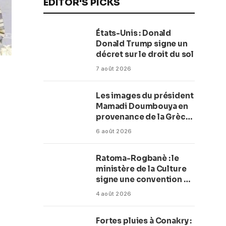
EDITOR'S PICKS
États-Unis : Donald
Donald Trump signe un
décret sur le droit du sol
7 août 2026
Les images du président
Mamadi Doumbouya en
provenance de la Grèce
rassurent les Guinéens
6 août 2026
Par (Macka Baldé)
Ratoma-Rogbanè : le
ministère de la Culture
signe une convention de
42 millions de dollars
4 août 2026
pour transformer la
plage en complexe
Fortes pluies à Conakry :
balnéaire