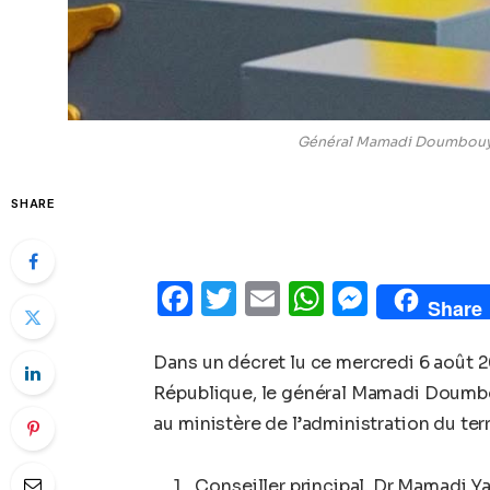
Général Mamadi Doumbouya
SHARE
Facebook
Twitter
Email
WhatsAp
Messe
Share
Dans un décret lu ce mercredi 6 août 20
République, le général Mamadi Doumbo
au ministère de l’administration du terri
Conseiller principal, Dr Mamadi Y