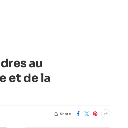
adres au
e et de la
Share