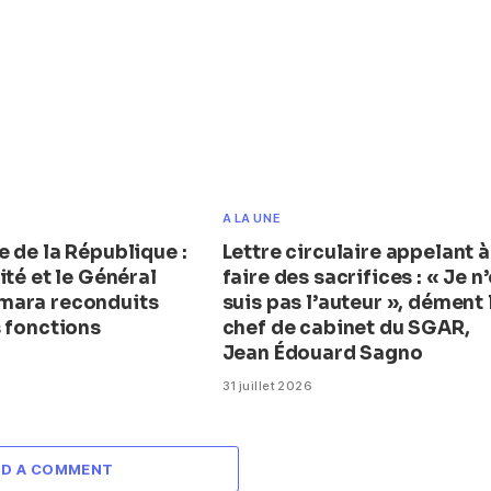
A LA UNE
 de la République :
Lettre circulaire appelant à
ité et le Général
faire des sacrifices : « Je n
mara reconduits
suis pas l’auteur », dément 
s fonctions
chef de cabinet du SGAR,
Jean Édouard Sagno
31 juillet 2026
DD A COMMENT