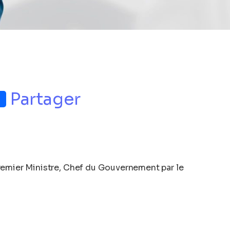
p
nger
Partager
remier Ministre, Chef du Gouvernement par le