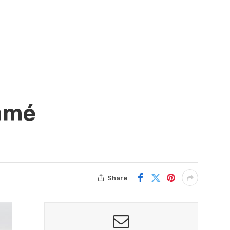
ommé
Share