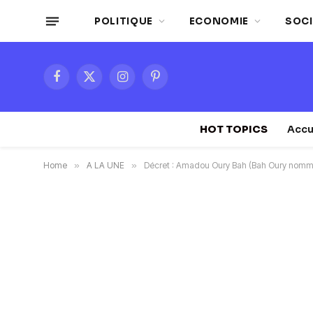
POLITIQUE
ECONOMIE
SOCI
Facebook
X
Instagram
Pinterest
(Twitter)
HOT TOPICS
Accu
Home
»
A LA UNE
»
Décret : Amadou Oury Bah (Bah Oury nomm