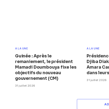
A LA UNE
A LA UNE
Guinée : Après le
Présidence
remaniement, le président
Djiba Diak
Mamadi Doumbouya fixe les
Amara Ca
objectifs du nouveau
dans leur
gouvernement (CM)
31 juillet 2026
31 juillet 2026
A