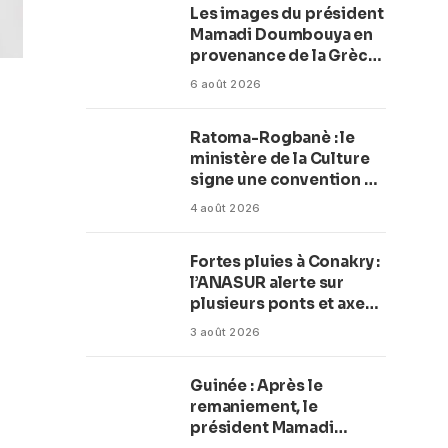
Les images du président
Mamadi Doumbouya en
provenance de la Grèce
rassurent les Guinéens
6 août 2026
Par (Macka Baldé)
Ratoma-Rogbanè : le
ministère de la Culture
signe une convention de
42 millions de dollars
4 août 2026
pour transformer la
plage en complexe
Fortes pluies à Conakry :
balnéaire
l’ANASUR alerte sur
plusieurs ponts et axes
routiers
3 août 2026
Guinée : Après le
remaniement, le
président Mamadi