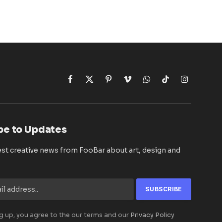
Facebook
X
Pinterest
Vimeo
WhatsApp
TikTok
Instagram
(Twitter)
be to Updates
est creative news from FooBar about art, design and
g up, you agree to the our terms and our
Privacy Policy