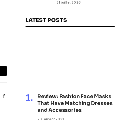
Doumbouya fixe les
31 juillet 2026
objectifs du nouveau
gouvernement (CM)
LATEST POSTS
mail
Review: Fashion Face Masks
Facebook
That Have Matching Dresses
and Accessories
20 janvier 2021