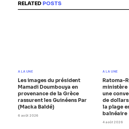
RELATED
POSTS
A LA UNE
A LA UNE
Les images du président
Ratoma-Ro
Mamadi Doumbouya en
ministère 
provenance de la Grèce
une conve
rassurent les Guinéens Par
de dollar
(Macka Baldé)
la plage 
balnéaire
6 août 2026
4 août 2026