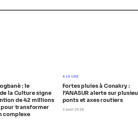
A LA UNE
gbanè : le
Fortes pluies à Conakry :
de la Culture signe
l’ANASUR alerte sur plusieu
ntion de 42 millions
ponts et axes routiers
s pour transformer
3 août 2026
en complexe