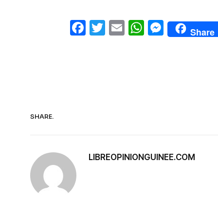
Facebook
Twitter
Email
WhatsAp
Messe
Share
SHARE.
LIBREOPINIONGUINEE.COM