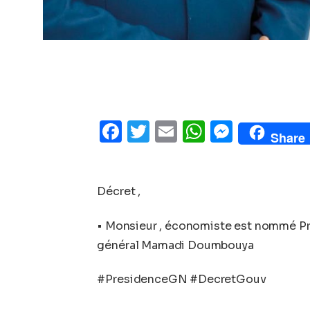
Facebook
Twitter
Email
WhatsAp
Messe
Share
Décret ,
•⁠ ⁠Monsieur , économiste est nommé P
général Mamadi Doumbouya
#PresidenceGN #DecretGouv