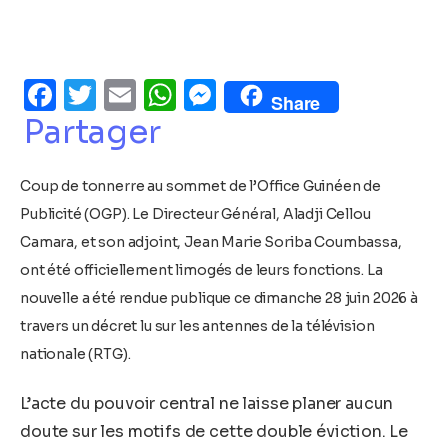
Facebook
Twitter
Email
WhatsApp
Messenger
Share
Partager
Coup de tonnerre au sommet de l’Office Guinéen de
Publicité (OGP). Le Directeur Général, Aladji Cellou
Camara, et son adjoint, Jean Marie Soriba Coumbassa,
ont été officiellement limogés de leurs fonctions. La
nouvelle a été rendue publique ce dimanche 28 juin 2026 à
travers un décret lu sur les antennes de la télévision
nationale (RTG).
L’acte du pouvoir central ne laisse planer aucun
doute sur les motifs de cette double éviction. Le