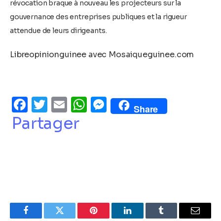
révocation braque à nouveau les projecteurs sur la
gouvernance des entreprises publiques et la rigueur
attendue de leurs dirigeants.
Libreopinionguinee avec Mosaiqueguinee.com
Facebook
Twitter
Email
WhatsApp
Messenger
Share
Partager
Facebook
Twitter
Pinterest
LinkedIn
Tumblr
Email