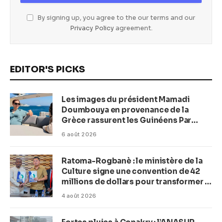
By signing up, you agree to the our terms and our
Privacy Policy
agreement.
EDITOR'S PICKS
Les images du président Mamadi
Doumbouya en provenance de la
Grèce rassurent les Guinéens Par
(Macka Baldé)
6 août 2026
Ratoma-Rogbanè : le ministère de la
Culture signe une convention de 42
millions de dollars pour transformer la
plage en complexe balnéaire
4 août 2026