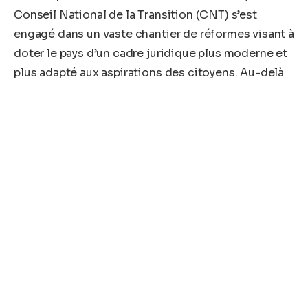
Conseil National de la Transition (CNT) s’est
engagé dans un vaste chantier de réformes visant à
doter le pays d’un cadre juridique plus moderne et
plus adapté aux aspirations des citoyens. Au-delà
de l’élaboration des textes de loi, cette dynamique
traduit une volonté de renforcer la culture de la
rigueur dans le fonctionnement des institutions.
Une future Assemblée nationale devra s’inspirer de
ces principes. Elle ne devra pas être un simple lieu
de débats politiques, mais une institution capable
de contrôler efficacement l’action
gouvernementale, d’évaluer les politiques
publiques et de défendre les intérêts de tous les
Guinéens sans distinction.