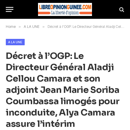
Home
»
A LA UNE
»
Décret à l’OGP: Le Directeur Général Aladji Cellou Camara et son adjoint Jean Marie Soriba Coumbassa limogés pour inconduite, Alya Camara assure l’intérim
A LA UNE
Décret à l’OGP: Le
Directeur Général Aladji
Cellou Camara et son
adjoint Jean Marie Soriba
Coumbassa limogés pour
inconduite, Alya Camara
assure l’intérim