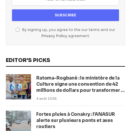
By signing up, you agree to the our terms and our
Privacy Policy
agreement.
EDITOR'S PICKS
Ratoma-Rogbanè : le ministère de la
Culture signe une convention de 42
millions de dollars pour transformer la
plage en complexe balnéaire
4 août 2026
Fortes pluies à Conakry : l’ANASUR
alerte sur plusieurs ponts et axes
routiers