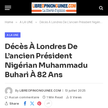
Home
»
A LA UNE
»
Décès À Londres De L’ancien Président Nigérian Muhammadu Buhari À 82 Ans
A LA UNE
Décès À Londres De
L’ancien Président
Nigérian Muhammadu
Buhari À 82 Ans
By
LIBREOPINIONGUINEE.COM
13 juillet 2025
Aucun commentaire
1 Min Read
0
Views
Share