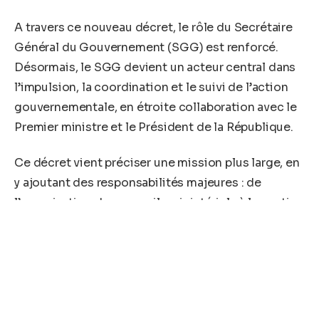
A travers ce nouveau décret, le rôle du Secrétaire
Général du Gouvernement (SGG) est renforcé.
Désormais, le SGG devient un acteur central dans
l’impulsion, la coordination et le suivi de l’action
gouvernementale, en étroite collaboration avec le
Premier ministre et le Président de la République.
Ce décret vient préciser une mission plus large, en
y ajoutant des responsabilités majeures : de
l’organisation des conseils ministériels à la gestion
des documents sécurisés de l’État, en passant par
la modernisation du travail gouvernemental, le
SGG s’affirme comme un véritable bras
administratif du pouvoir exécutif.
Le décret diffusé au journal officiel de la