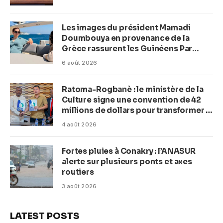
Les images du président Mamadi
Doumbouya en provenance de la
Grèce rassurent les Guinéens Par
(Macka Baldé)
6 août 2026
Ratoma-Rogbanè : le ministère de la
Culture signe une convention de 42
millions de dollars pour transformer la
plage en complexe balnéaire
4 août 2026
Fortes pluies à Conakry : l’ANASUR
alerte sur plusieurs ponts et axes
routiers
3 août 2026
LATEST POSTS