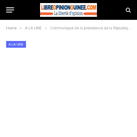
Home
»
A LA UNE
»
Communiqué de la présidence de la République
A LA UNE