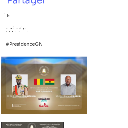
Partager
́ ́E
, ́ ́, ‘́, ́́ , ̂ , ̀ ́́ ‘ ́ ́ , .
#PresidenceGN