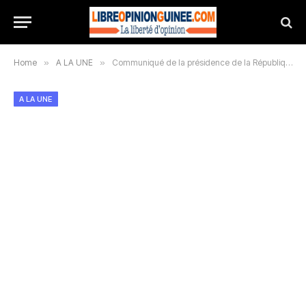
Home
»
A LA UNE
»
Communiqué de la présidence de la République de Guinée
A LA UNE