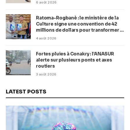
(Macka Baldé)
6 août 2026
Ratoma-Rogbanè : le ministère de la
Culture signe une convention de 42
millions de dollars pour transformer la
plage en complexe balnéaire
4 août 2026
Fortes pluies à Conakry : l’ANASUR
alerte sur plusieurs ponts et axes
routiers
3 août 2026
LATEST POSTS