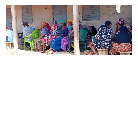
Ce fait inimaginable s’est déroulé à Falbagan, dans
la commune rurale de Damakania. La victime partait
à une soirée dansante avec ses amies lorsqu’elle a
été kidnappée par deux jeunes sur moto avant
d’être violée sauvagement.
Elle revient sur sa mésaventure : « hier, j’étais avec
ma mère. Après, je me suis lavée et Naciré m’a dit