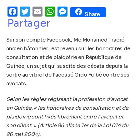
Facebook
Twitter
Email
WhatsApp
Messenger
Share
Partager
Sur son compte Facebook, Me Mohamed Traoré,
ancien bâtonnier, est revenu sur les honoraires de
consultation et de plaidoirie en République de
Guinée, un sujet qui suscite des débats depuis la
sortie au vitriol de l’accusé Gido Fulbè contre ses
avocats.
Selon les règles régissant la profession d’avocat
en Guinée, « les honoraires de consultation et de
plaidoirie sont fixés librement entre l’avocat et
son client. » (Article 86 alinéa 1er de la Loi 014 du
26 mai 2004).