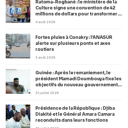
Ratoma-Rogbanè : le ministère de la
Culture signe une convention de 42
millions de dollars pour transformer la
plage en complexe balnéaire
4 août 2026
Fortes pluies à Conakry : l’ANASUR
alerte sur plusieurs ponts et axes
routiers
3 août 2026
Guinée : Après le remaniement, le
président Mamadi Doumbouya fixe les
objectifs du nouveau gouvernement
(CM)
31 juillet 2026
Présidence de la République : Djiba
Diakité et le Général Amara Camara
reconduits dans leurs fonctions