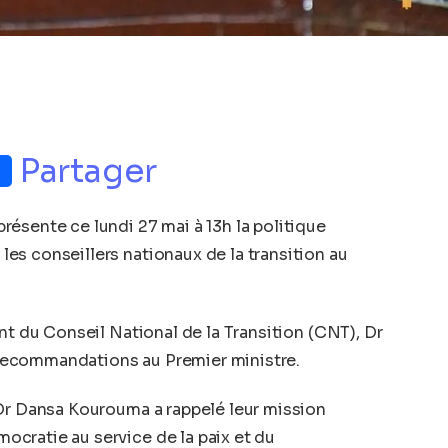
p
nger
Partager
ésente ce lundi 27 mai à 13h la politique
s conseillers nationaux de la transition au
nt du Conseil National de la Transition (CNT), Dr
recommandations au Premier ministre.
 Dr Dansa Kourouma a rappelé leur mission
cratie au service de la paix et du