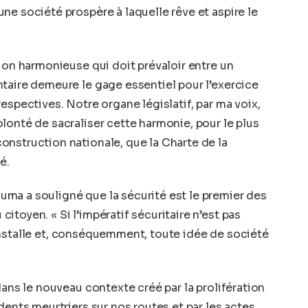
ne société prospère à laquelle rêve et aspire le
tion harmonieuse qui doit prévaloir entre un
taire demeure le gage essentiel pour l’exercice
espectives. Notre organe législatif, par ma voix,
lonté de sacraliser cette harmonie, pour le plus
nstruction nationale, que la Charte de la
é.
ma a souligné que la sécurité est le premier des
toyen. « Si l’impératif sécuritaire n’est pas
 s’installe et, conséquemment, toute idée de société
dans le nouveau contexte créé par la prolifération
dents meurtriers sur nos routes et par les actes