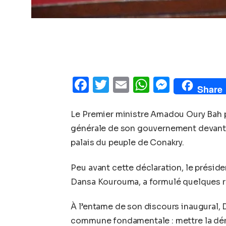
Facebook
Twitter
Email
WhatsAp
Messe
Share
Le Premier ministre Amadou Oury Bah pr
générale de son gouvernement devant le
palais du peuple de Conakry.
Peu avant cette déclaration, le préside
Dansa Kourouma, a formulé quelques 
À l’entame de son discours inaugural,
commune fondamentale : mettre la démo