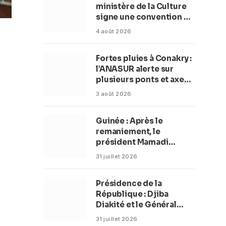
ministère de la Culture
signe une convention de
42 millions de dollars
4 août 2026
pour transformer la
plage en complexe
Fortes pluies à Conakry :
balnéaire
l’ANASUR alerte sur
plusieurs ponts et axes
routiers
3 août 2026
Guinée : Après le
remaniement, le
président Mamadi
Doumbouya fixe les
31 juillet 2026
objectifs du nouveau
gouvernement (CM)
Présidence de la
République : Djiba
Diakité et le Général
Amara Camara
31 juillet 2026
reconduits dans leurs