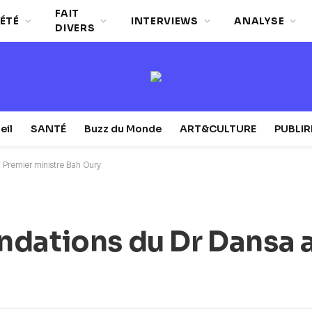
FAIT
ÉTÉ
INTERVIEWS
ANALYSE
DIVERS
eil
SANTÉ
Buzz du Monde
ART&CULTURE
PUBLI
Premier ministre Bah Oury
ndations du Dr Dansa 