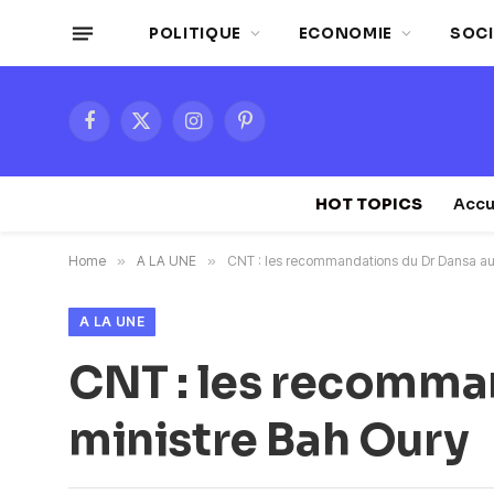
POLITIQUE
ECONOMIE
SOCI
Facebook
X
Instagram
Pinterest
(Twitter)
HOT TOPICS
Accu
Home
»
A LA UNE
»
CNT : les recommandations du Dr Dansa au 
A LA UNE
CNT : les recomma
ministre Bah Oury