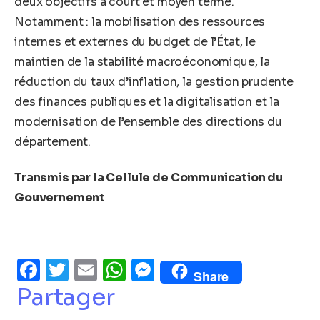
deux objectifs à court et moyen terme.
Notamment : la mobilisation des ressources
internes et externes du budget de l’État, le
maintien de la stabilité macroéconomique, la
réduction du taux d’inflation, la gestion prudente
des finances publiques et la digitalisation et la
modernisation de l’ensemble des directions du
département.
Transmis par la Cellule de Communication du
Gouvernement
Facebook
Twitter
Email
WhatsApp
Messenger
Share
Partager