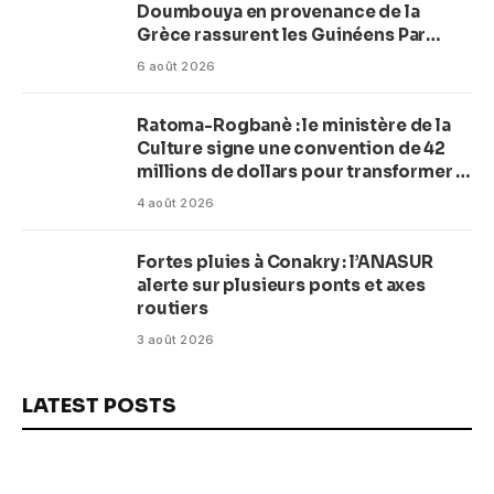
Doumbouya en provenance de la
Grèce rassurent les Guinéens Par
(Macka Baldé)
6 août 2026
Ratoma-Rogbanè : le ministère de la
Culture signe une convention de 42
millions de dollars pour transformer la
plage en complexe balnéaire
4 août 2026
Fortes pluies à Conakry : l’ANASUR
alerte sur plusieurs ponts et axes
routiers
3 août 2026
LATEST POSTS