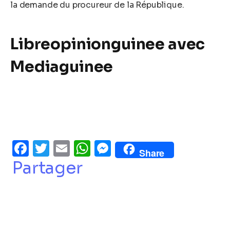
la demande du procureur de la République.
Libreopinionguinee avec
Mediaguinee
Facebook
Twitter
Email
WhatsApp
Messenger
Share
Partager