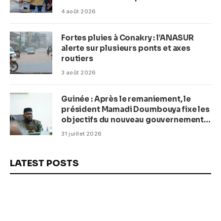
plage en complexe balnéaire
4 août 2026
Fortes pluies à Conakry : l’ANASUR
alerte sur plusieurs ponts et axes
routiers
3 août 2026
Guinée : Après le remaniement, le
président Mamadi Doumbouya fixe les
objectifs du nouveau gouvernement
(CM)
31 juillet 2026
LATEST POSTS