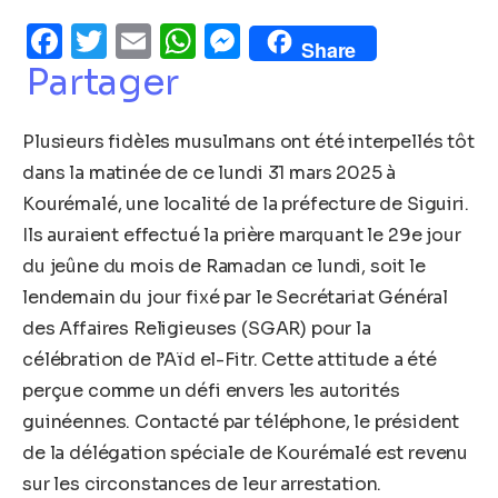
Facebook
Twitter
Email
WhatsApp
Messenger
Share
Partager
Plusieurs fidèles musulmans ont été interpellés tôt
dans la matinée de ce lundi 31 mars 2025 à
Kourémalé, une localité de la préfecture de Siguiri.
Ils auraient effectué la prière marquant le 29e jour
du jeûne du mois de Ramadan ce lundi, soit le
lendemain du jour fixé par le Secrétariat Général
des Affaires Religieuses (SGAR) pour la
célébration de l’Aïd el-Fitr. Cette attitude a été
perçue comme un défi envers les autorités
guinéennes. Contacté par téléphone, le président
de la délégation spéciale de Kourémalé est revenu
sur les circonstances de leur arrestation.