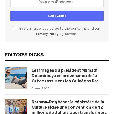
By signing up, you agree to the our terms and our
Privacy Policy
agreement.
EDITOR'S PICKS
Les images du président Mamadi
Doumbouya en provenance de la
Grèce rassurent les Guinéens Par
(Macka Baldé)
6 août 2026
Ratoma-Rogbanè : le ministère de la
Culture signe une convention de 42
millions de dollars pour transformer la