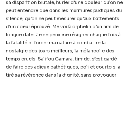
sa disparition brutale, hurler d’une douleur qu’on ne
peut entendre que dans les murmures pudiques du
silence, qu’on ne peut mesurer qu’aux battements
d’un coeur éprouvé. Me voilà orphelin d’un ami de
longue date. Je ne peux me résigner chaque fois à
la fatalité ni forcer ma nature à combattre la
nostalgie des jours meilleurs, la mélancolie des
temps cruels. Salifou Camara, timide, s’est gardé
de faire des adieux pathétiques, poli et courtois, a
tiré sa révérence dans la dignité, sans provoquer
de vagues ni lancer des cris d’alarme dans la
détresse d’une maladie courte et sournoise. Je
souffrirai de son absence et ne pourrai l’oublier,
habité par une avalanche de bons souvenirs de
notre amitié sincère et loyale, de notre fraternité
vraie. Notre pacte de non agression et d’assistance