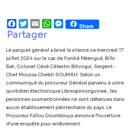
Facebook
Twitter
Email
WhatsApp
Messenger
Share
Partager
Le parquet général a brisé le silence ce mercredi 17
juillet 2024 sur le cas de Foniké Méengué, Billo
Bah, Colonel Cécé Célestin Bilivogui, Sergent-
Chef Moussa Cheikh SOUMAH. Selon un
communiqué du procureur Général parvenu à votre
quotidien électronique Libreopinionguinee , les
personnes susmentionnées ne sont détenues dans
aucun établissement pénitentiaire du pays. Le
Procureur Fallou Doumbouya annonce l’ouverture
d’une enquête pour enlèvement.