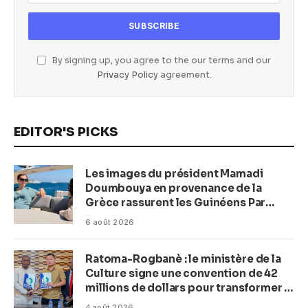
By signing up, you agree to the our terms and our
Privacy Policy
agreement.
EDITOR'S PICKS
Les images du président Mamadi
Doumbouya en provenance de la
Grèce rassurent les Guinéens Par
(Macka Baldé)
6 août 2026
Ratoma-Rogbanè : le ministère de la
Culture signe une convention de 42
millions de dollars pour transformer la
plage en complexe balnéaire
4 août 2026