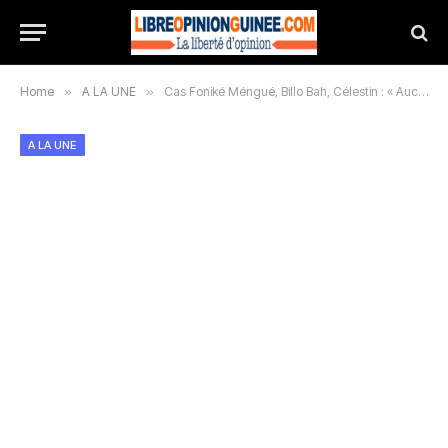
Home
»
A LA UNE
»
Cas Foniké Méngué, Billo Bah, Célestin : « Aucun établissement pénitentiaire du pays ne les détient… », précise le Parquet Général
A LA UNE