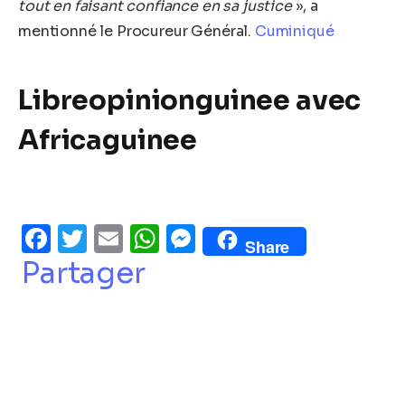
tout en faisant confiance en sa justice
», a
mentionné le Procureur Général.
Cuminiqué
Libreopinionguinee avec
Africaguinee
Facebook
Twitter
Email
WhatsApp
Messenger
Share
Partager