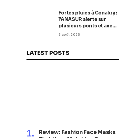
pour transformer la
plage en complexe
Fortes pluies à Conakry :
balnéaire
l’ANASUR alerte sur
plusieurs ponts et axes
routiers
3 août 2026
LATEST POSTS
Review: Fashion Face Masks