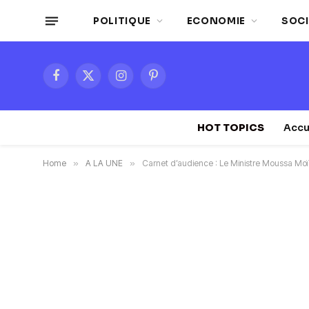
POLITIQUE
ECONOMIE
SOCI
Facebook
X
Instagram
Pinterest
(Twitter)
HOT TOPICS
Accu
Home
»
A LA UNE
»
Carnet d’audience : Le Ministre Moussa Mo