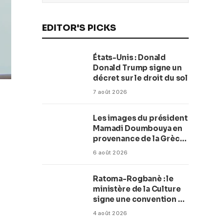
EDITOR'S PICKS
États-Unis : Donald
Donald Trump signe un
décret sur le droit du sol
7 août 2026
Les images du président
Mamadi Doumbouya en
provenance de la Grèce
rassurent les Guinéens
6 août 2026
Par (Macka Baldé)
Ratoma-Rogbanè : le
ministère de la Culture
signe une convention de
42 millions de dollars
4 août 2026