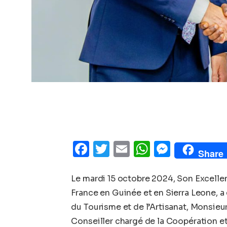
Facebook
Twitter
Email
WhatsAp
Messe
Share
Le mardi 15 octobre 2024, Son Excell
France en Guinée et en Sierra Leone, a 
du Tourisme et de l’Artisanat, Monsie
Conseiller chargé de la Coopération et