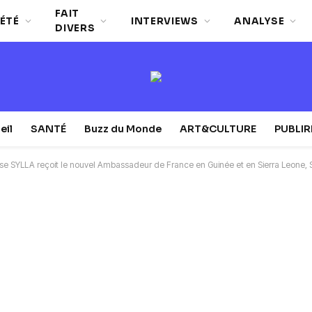
FAIT
ÉTÉ
INTERVIEWS
ANALYSE
DIVERS
eil
SANTÉ
Buzz du Monde
ART&CULTURE
PUBLI
ïse SYLLA reçoit le nouvel Ambassadeur de France en Guinée et en Sierra Leone,