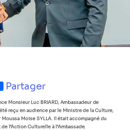
p
nger
Partager
ence Monsieur Luc BRIARD, Ambassadeur de
été reçu en audience par le Ministre de la Culture,
ur Moussa Moïse SYLLA. Il était accompagné du
 de l’Action Culturelle à l’Ambassade.