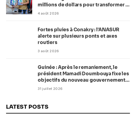
millions de dollars pour transformer la
plage en complexe balnéaire
4 août 2026
Fortes pluies à Conakry : l’ANASUR
alerte sur plusieurs ponts et axes
routiers
3 août 2026
Guinée : Après le remaniement, le
président Mamadi Doumbouya fixe les
objectifs du nouveau gouvernement
(CM)
31 juillet 2026
LATEST POSTS