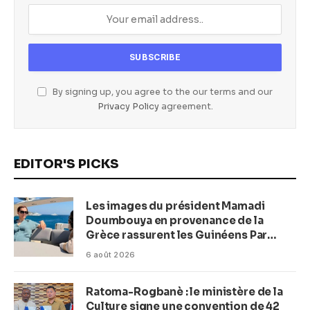
By signing up, you agree to the our terms and our
Privacy Policy
agreement.
EDITOR'S PICKS
Les images du président Mamadi
Doumbouya en provenance de la
Grèce rassurent les Guinéens Par
(Macka Baldé)
6 août 2026
Ratoma-Rogbanè : le ministère de la
Culture signe une convention de 42