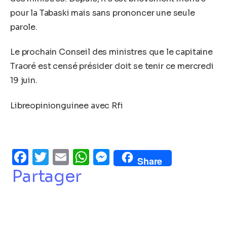
pour la Tabaski mais sans prononcer une seule
parole.
Le prochain Conseil des ministres que le capitaine
Traoré est censé présider doit se tenir ce mercredi
19 juin.
Libreopinionguinee avec Rfi
Facebook
Twitter
Email
WhatsApp
Messenger
Share
Partager