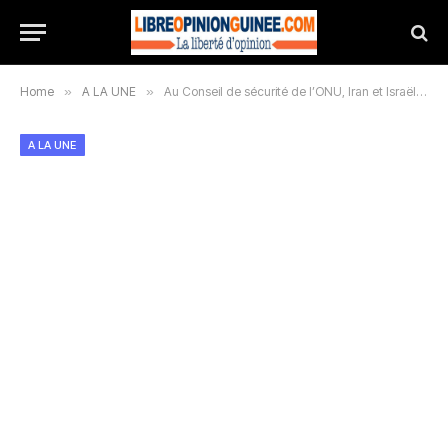
Home
»
A LA UNE
»
Au Conseil de sécurité de l’ONU, Iran et Israël s’accusent mutuellement d’être «la» menace pour la paix
A LA UNE