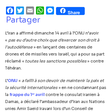
Facebook
Twitter
Email
WhatsApp
Messenger
Share
Partager
L’Iran a affirmé dimanche 14 avril à l’ONU n’avoir
«
pas eu d’autre choix que d’exercer son droit à
l’autodéfense
» en lançant des centaines de
drones et de missiles vers Israël, qui a pour sa part
réclamé «
toutes les sanctions possibles
» contre
Téhéran.
L’
ONU
«
a failli à son devoir de maintenir la paix et
la sécurité internationales
» en ne condamnant pas
la
frappe du 1ᵉʳ avril
contre le consulat iranien à
Damas, a déclaré l’ambassadeur d’Iran aux Nations
unies Amir Saeid Iravani lors d’un Conseil de