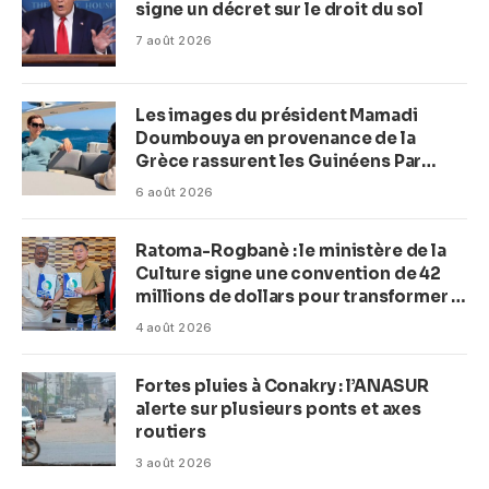
signe un décret sur le droit du sol
7 août 2026
Les images du président Mamadi
Doumbouya en provenance de la
Grèce rassurent les Guinéens Par
(Macka Baldé)
6 août 2026
Ratoma-Rogbanè : le ministère de la
Culture signe une convention de 42
millions de dollars pour transformer la
plage en complexe balnéaire
4 août 2026
Fortes pluies à Conakry : l’ANASUR
alerte sur plusieurs ponts et axes
routiers
3 août 2026