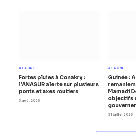
A LA UNE
A LA UNE
Fortes pluies à Conakry :
Guinée : A
l’ANASUR alerte sur plusieurs
remanieme
ponts et axes routiers
Mamadi Do
objectifs
3 août 2026
gouverne
31 juillet 2026