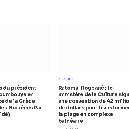
A LA UNE
s du président
Ratoma-Rogbanè : le
oumbouya en
ministère de la Culture sig
e de la Grèce
une convention de 42 milli
 les Guinéens Par
de dollars pour transforme
ldé)
la plage en complexe
balnéaire