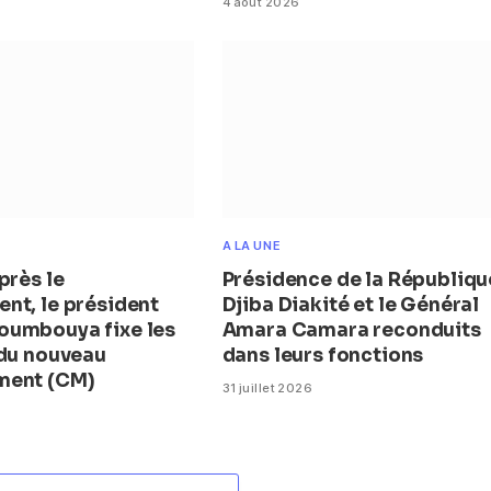
4 août 2026
A LA UNE
près le
Présidence de la République
nt, le président
Djiba Diakité et le Général
umbouya fixe les
Amara Camara reconduits
 du nouveau
dans leurs fonctions
ment (CM)
31 juillet 2026