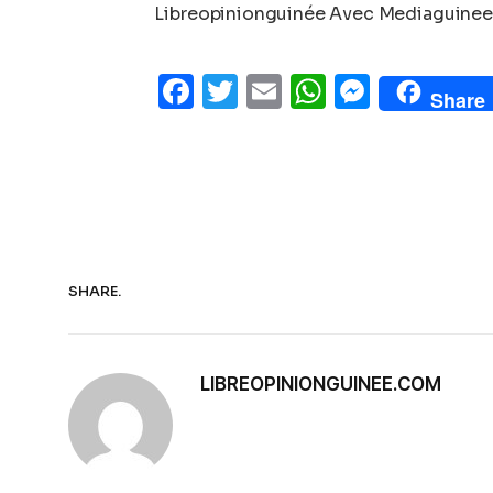
Libreopinionguinée Avec Mediaguinee
Facebook
Twitter
Email
WhatsAp
Messe
Share
SHARE.
LIBREOPINIONGUINEE.COM