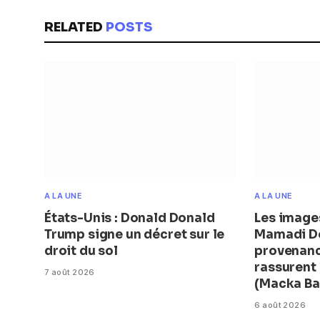
RELATED
POSTS
A LA UNE
A LA UNE
États-Unis : Donald Donald
Les image
Trump signe un décret sur le
Mamadi D
droit du sol
provenanc
rassurent
7 août 2026
(Macka Ba
6 août 2026