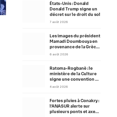
États-Unis : Donald
Donald Trump signe un
décret sur le droit du sol
7 août 2026
Les images du président
Mamadi Doumbouya en
provenance de la Grèce
rassurent les Guinéens
6 août 2026
Par (Macka Baldé)
Ratoma-Rogbanè : le
ministère de la Culture
signe une convention de
42 millions de dollars
4 août 2026
pour transformer la
plage en complexe
Fortes pluies à Conakry :
balnéaire
l’ANASUR alerte sur
plusieurs ponts et axes