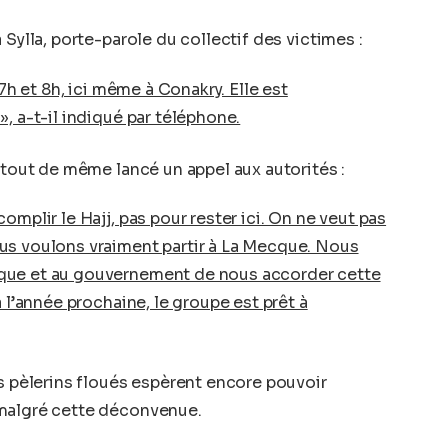
 Sylla, porte-parole du collectif des victimes :
 7h et 8h, ici même à Conakry. Elle est
, a-t-il indiqué par téléphone.
 tout de même lancé un appel aux autorités :
omplir le Hajj, pas pour rester ici. On ne veut pas
us voulons vraiment partir à La Mecque. Nous
que et au gouvernement de nous accorder cette
à l’année prochaine, le groupe est prêt à
es pèlerins floués espèrent encore pouvoir
 malgré cette déconvenue.