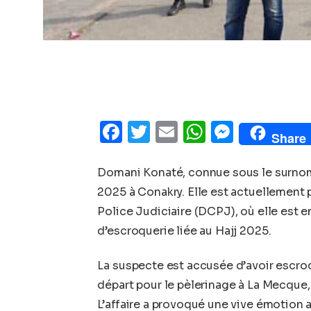
Facebook
Twitter
Email
WhatsAp
Messe
Share
Domani Konaté, connue sous le surnom 
2025 à Conakry. Elle est actuellement p
Police Judiciaire (DCPJ), où elle est e
d’escroquerie liée au Hajj 2025.
La suspecte est accusée d’avoir escroq
départ pour le pèlerinage à La Mecqu
L’affaire a provoqué une vive émotion 