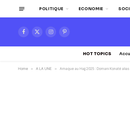
POLITIQUE
ECONOMIE
SOCI
Facebook
X
Instagram
Pinterest
(Twitter)
HOT TOPICS
Accu
Home
»
A LA UNE
»
Arnaque au Hajj 2025 : Domani Konaté alias 