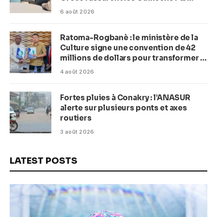
(Macka Baldé)
6 août 2026
Ratoma-Rogbanè : le ministère de la
Culture signe une convention de 42
millions de dollars pour transformer la
plage en complexe balnéaire
4 août 2026
Fortes pluies à Conakry : l’ANASUR
alerte sur plusieurs ponts et axes
routiers
3 août 2026
LATEST POSTS