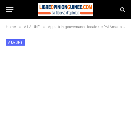
Home
»
A LA UNE
»
Appui à la gouvernance locale : le PM Amadou Oury Bah lance la phase 2 du PAGL
A LA UNE