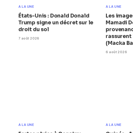
A LA UNE
A LA UNE
États-Unis : Donald Donald
Les image
Trump signe un décret sur le
Mamadi D
droit du sol
provenanc
rassurent
7 août 2026
(Macka Ba
6 août 2026
A LA UNE
A LA UNE