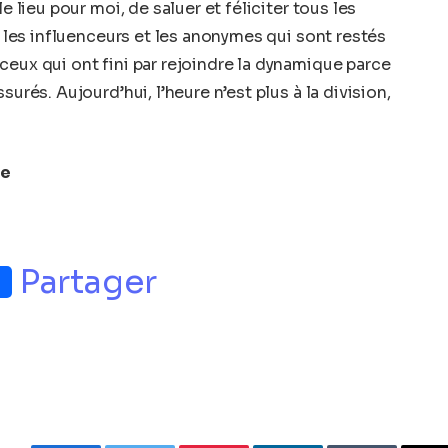
e lieu pour moi, de saluer et féliciter tous les
e, les influenceurs et les anonymes qui sont restés
ceux qui ont fini par rejoindre la dynamique parce
surés. Aujourd’hui, l’heure n’est plus à la division,
ee
p
nger
Partager