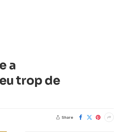
e a
a eu trop de
Share