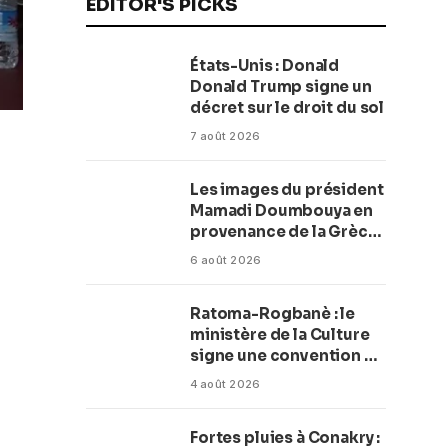
EDITOR'S PICKS
États-Unis : Donald
Donald Trump signe un
décret sur le droit du sol
7 août 2026
Les images du président
Mamadi Doumbouya en
provenance de la Grèce
rassurent les Guinéens
6 août 2026
Par (Macka Baldé)
Ratoma-Rogbanè : le
ministère de la Culture
signe une convention de
42 millions de dollars
4 août 2026
pour transformer la
plage en complexe
Fortes pluies à Conakry :
balnéaire