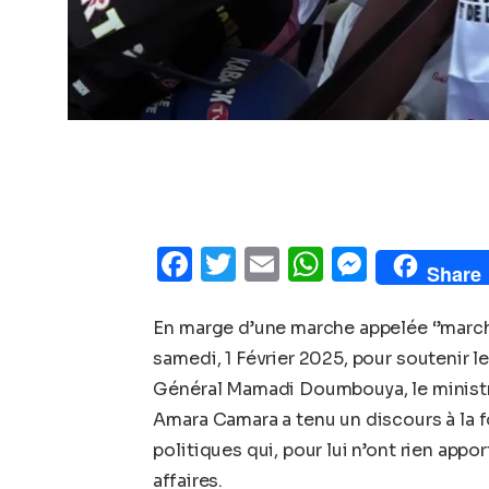
Facebook
Twitter
Email
WhatsAp
Messe
Share
En marge d’une marche appelée ‘’marche
samedi, 1 Février 2025, pour soutenir 
Général Mamadi Doumbouya, le ministre
Amara Camara a tenu un discours à la foi
politiques qui, pour lui n’ont rien appo
affaires.