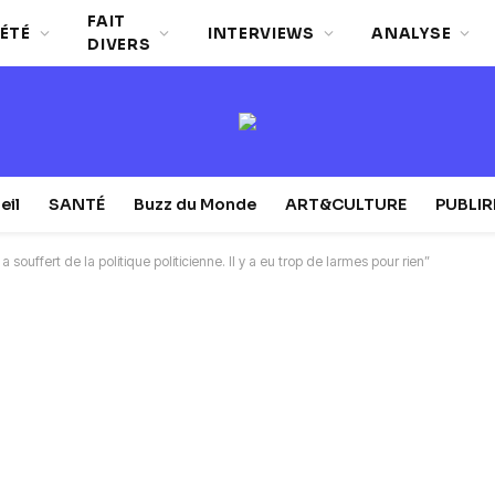
FAIT
ÉTÉ
INTERVIEWS
ANALYSE
DIVERS
eil
SANTÉ
Buzz du Monde
ART&CULTURE
PUBLI
ouffert de la politique politicienne. Il y a eu trop de larmes pour rien”