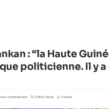
kan : “la Haute Guiné
ique politicienne. Il y 
ucun commentaire
2 Mins Read
1
Views