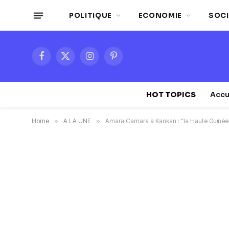
POLITIQUE
ECONOMIE
SOCI
Facebook
X
Instagram
Pinterest
(Twitter)
HOT TOPICS
Accu
Home
»
A LA UNE
»
Amara Camara à Kankan : “la Haute Guinée a s