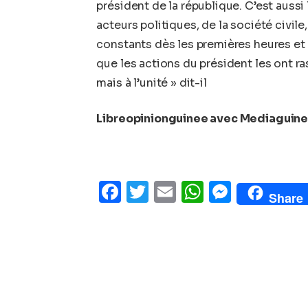
président de la république. C’est aussi l
acteurs politiques, de la société civil
constants dès les premières heures et 
que les actions du président les ont ras
mais à l’unité » dit-il
Libreopinionguinee avec Mediaguin
Facebook
Twitter
Email
WhatsAp
Messe
Share