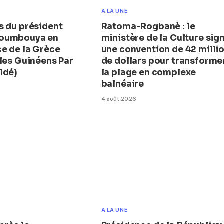
A LA UNE
s du président
Ratoma-Rogbanè : le
oumbouya en
ministère de la Culture sig
e de la Grèce
une convention de 42 milli
 les Guinéens Par
de dollars pour transforme
ldé)
la plage en complexe
balnéaire
4 août 2026
A LA UNE