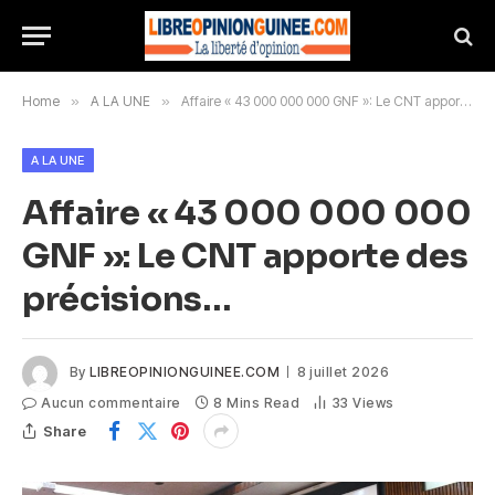
Home
»
A LA UNE
»
Affaire « 43 000 000 000 GNF »: Le CNT apporte des précisions…
A LA UNE
Affaire « 43 000 000 000
GNF »: Le CNT apporte des
précisions…
By
LIBREOPINIONGUINEE.COM
8 juillet 2026
Aucun commentaire
8 Mins Read
33
Views
Share