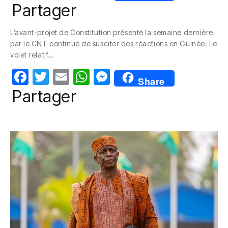
a
w
m
h
e
Partager
c
itt
ail
at
ss
L’avant-projet de Constitution présenté la semaine dernière
e
er
s
e
par le CNT continue de susciter des réactions en Guinée. Le
b
A
n
volet relatif…
o
p
g
F
T
E
W
M
Share
o
p
er
a
w
m
h
e
Partager
k
c
itt
ail
at
ss
e
er
s
e
b
A
n
o
p
g
o
p
er
k