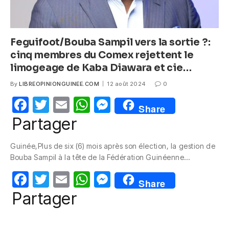
Feguifoot/Bouba Sampil vers la sortie ?:
cinq membres du Comex rejettent le
limogeage de Kaba Diawara et cie…
By
LIBREOPINIONGUINEE.COM
12 août 2024
0
F
T
E
W
M
Share
a
w
m
h
e
Partager
c
itt
ail
at
ss
Guinée,Plus de six (6) mois après son élection, la gestion de
e
er
s
e
Bouba Sampil à la tête de la Fédération Guinéenne…
b
A
n
F
T
E
W
M
o
p
g
Share
a
w
m
h
e
Partager
o
p
er
c
itt
ail
at
ss
k
e
er
s
e