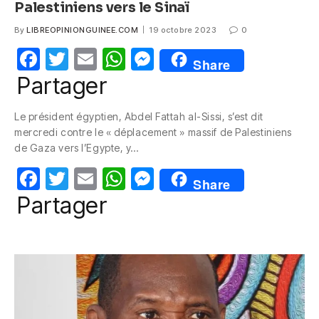
Palestiniens vers le Sinaï
By
LIBREOPINIONGUINEE.COM
19 octobre 2023
0
F
T
E
W
M
Share
a
w
m
h
e
Partager
c
itt
ail
at
ss
Le président égyptien, Abdel Fattah al-Sissi, s’est dit
e
er
s
e
mercredi contre le « déplacement » massif de Palestiniens
b
A
n
de Gaza vers l’Egypte, y…
o
p
g
F
T
E
W
M
Share
o
p
er
a
w
m
h
e
Partager
k
c
itt
ail
at
ss
e
er
s
e
b
A
n
o
p
g
o
p
er