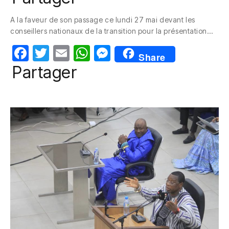
c
itt
ail
at
ss
A la faveur de son passage ce lundi 27 mai devant les
e
er
s
e
conseillers nationaux de la transition pour la présentation…
b
A
n
F
T
E
W
M
o
p
g
Share
a
w
m
h
e
Partager
o
p
er
c
itt
ail
at
ss
k
e
er
s
e
b
A
n
o
p
g
o
p
er
k