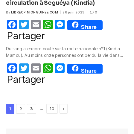
circulation à Seguéya (Kindia)
By
LIBREOPINIONGUINEE.COM
26 juin 2023
0
F
T
E
W
M
Share
a
w
m
h
e
Partager
c
itt
ail
at
ss
Du sang a encore coulé sur la route nationale n°1 (Kindia-
e
er
s
e
Mamou). Au moins onze personnes ont perdu la vie dans…
b
A
n
F
T
E
W
M
o
p
g
Share
a
w
m
h
e
Partager
o
p
er
c
itt
ail
at
ss
k
e
er
s
e
b
A
n
…
Next
1
2
3
10
o
p
g
o
p
er