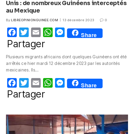
Unis : de nombreux Guinéens interceptés
au Mexique
By
LIBREOPINIONGUINEE.COM
13 décembre 2023
0
F
T
E
W
M
Share
a
w
m
h
e
Partager
c
itt
ail
at
ss
Plusieurs migrants africains dont quelques Guinéens ont été
e
er
s
e
arrêtés ce hier mardi 12 décembre 2023 par les autorités
b
A
n
mexicaines. Ils…
o
p
g
F
T
E
W
M
Share
o
p
er
a
w
m
h
e
Partager
k
c
itt
ail
at
ss
e
er
s
e
b
A
n
o
p
g