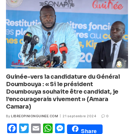
b
A
n
o
p
g
o
p
er
k
Guinée-vers la candidature du Général
Doumbouya : « Si le président
Doumbouya souhaite être candidat, je
l’encouragerais vivement » (Amara
Camara)
By
LIBREOPINIONGUINEE.COM
21 septembre 2024
0
F
T
E
W
M
Share