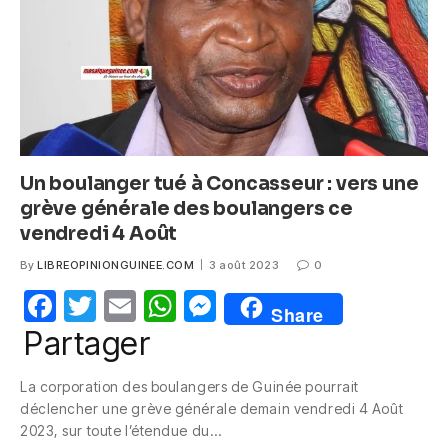
k
Un boulanger tué à Concasseur : vers une
grève générale des boulangers ce
vendredi 4 Août
By
LIBREOPINIONGUINEE.COM
3 août 2023
0
F
T
E
W
M
Share
a
w
m
h
e
Partager
c
itt
ail
at
ss
La corporation des boulangers de Guinée pourrait
e
er
s
e
déclencher une grève générale demain vendredi 4 Août
b
A
n
2023, sur toute l’étendue du…