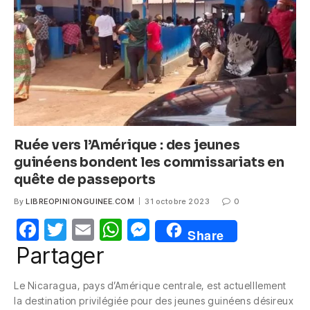
o
p
er
k
Ruée vers l’Amérique : des jeunes
guinéens bondent les commissariats en
quête de passeports
By
LIBREOPINIONGUINEE.COM
31 octobre 2023
0
F
T
E
W
M
Share
a
w
m
h
e
Partager
c
itt
ail
at
ss
Le Nicaragua, pays d’Amérique centrale, est actuelllement
e
er
s
e
la destination privilégiée pour des jeunes guinéens désireux