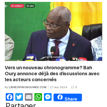
b
A
n
o
p
g
o
p
er
k
Vers un nouveau chronogramme? Bah
Oury annonce déjà des discussions avec
les acteurs concernés
By
LIBREOPINIONGUINEE.COM
27 mai 2024
0
F
T
E
W
M
Share
a
w
m
h
e
Partager