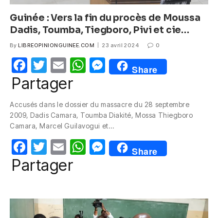
Guinée : Vers la fin du procès de Moussa
Dadis, Toumba, Tiegboro, Pivi et cie…
By
LIBREOPINIONGUINEE.COM
23 avril 2024
0
F
T
E
W
M
Share
a
w
m
h
e
Partager
c
itt
ail
at
ss
Accusés dans le dossier du massacre du 28 septembre
e
er
s
e
2009, Dadis Camara, Toumba Diakité, Mossa Thiegboro
b
A
n
Camara, Marcel Guilavogui et…
o
p
g
F
T
E
W
M
Share
o
p
er
a
w
m
h
e
Partager
k
c
itt
ail
at
ss
e
er
s
e
b
A
n