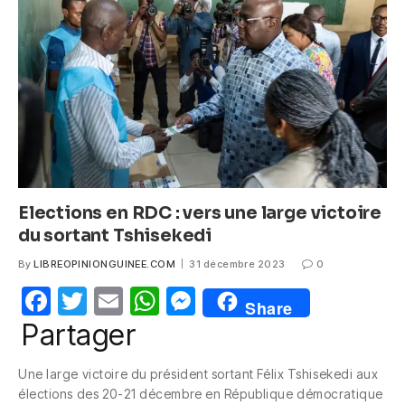
o
p
g
o
p
er
k
Elections en RDC : vers une large victoire
du sortant Tshisekedi
By
LIBREOPINIONGUINEE.COM
31 décembre 2023
0
F
T
E
W
M
Share
a
w
m
h
e
Partager
c
itt
ail
at
ss
Une large victoire du président sortant Félix Tshisekedi aux
e
er
s
e
élections des 20-21 décembre en République démocratique