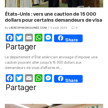
États-Unis : vers une caution de 15 000
dollars pour certains demandeurs de visa
By
LIBREOPINIONGUINEE.COM
5 août 2025
0
F
T
E
W
M
Share
a
w
m
h
e
Partager
c
itt
ail
at
ss
Le département d’État américain envisage d’imposer une
e
er
s
e
caution pouvant aller jusqu’à 15 000 dollars aux
b
A
n
demandeurs de visas d’affaires et…
o
p
g
F
T
E
W
M
Share
o
p
er
a
w
m
h
e
Partager
k
c
itt
ail
at
ss
e
er
s
e