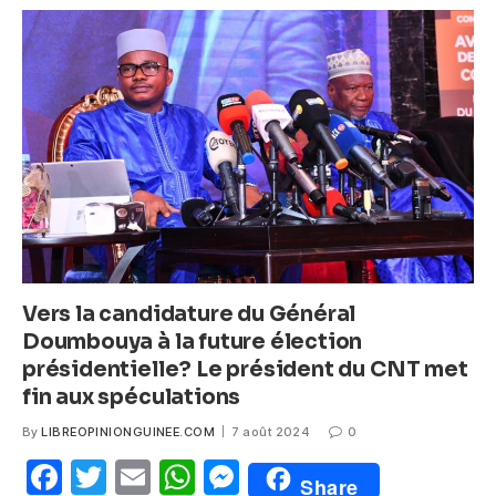
b
A
n
o
p
g
o
p
er
k
Vers la candidature du Général
Doumbouya à la future élection
présidentielle? Le président du CNT met
fin aux spéculations
By
LIBREOPINIONGUINEE.COM
7 août 2024
0
F
T
E
W
M
Share