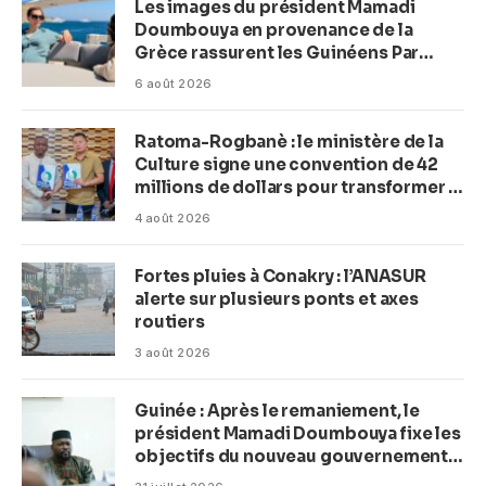
Les images du président Mamadi
Doumbouya en provenance de la
Grèce rassurent les Guinéens Par
(Macka Baldé)
6 août 2026
Ratoma-Rogbanè : le ministère de la
Culture signe une convention de 42
millions de dollars pour transformer la
plage en complexe balnéaire
4 août 2026
Fortes pluies à Conakry : l’ANASUR
alerte sur plusieurs ponts et axes
routiers
3 août 2026
Guinée : Après le remaniement, le
président Mamadi Doumbouya fixe les
objectifs du nouveau gouvernement
(CM)