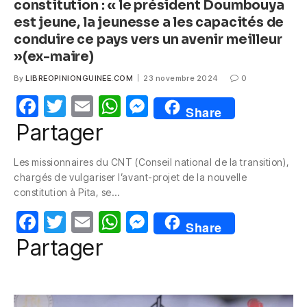
constitution : « le président Doumbouya
est jeune, la jeunesse a les capacités de
conduire ce pays vers un avenir meilleur
»(ex-maire)
By
LIBREOPINIONGUINEE.COM
23 novembre 2024
0
F
T
E
W
M
Share
a
w
m
h
e
Partager
c
itt
ail
at
ss
Les missionnaires du CNT (Conseil national de la transition),
e
er
s
e
chargés de vulgariser l’avant-projet de la nouvelle
b
A
n
constitution à Pita, se…
o
p
g
F
T
E
W
M
Share
o
p
er
a
w
m
h
e
Partager
k
c
itt
ail
at
ss
e
er
s
e