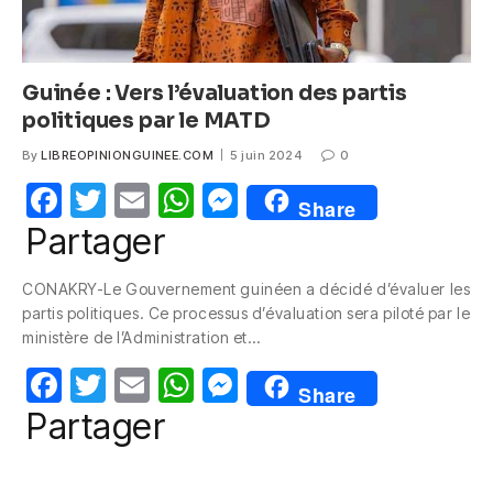
Guinée : Vers l’évaluation des partis
politiques par le MATD
By
LIBREOPINIONGUINEE.COM
5 juin 2024
0
F
T
E
W
M
Share
a
w
m
h
e
Partager
c
itt
ail
at
ss
CONAKRY-Le Gouvernement guinéen a décidé d’évaluer les
e
er
s
e
partis politiques. Ce processus d’évaluation sera piloté par le
b
A
n
ministère de l’Administration et…
o
p
g
F
T
E
W
M
Share
o
p
er
a
w
m
h
e
Partager
k
c
itt
ail
at
ss
e
er
s
e