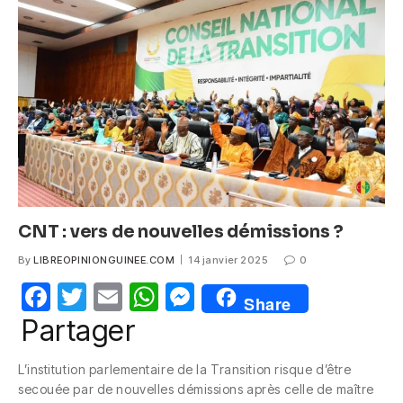
b
A
n
o
p
g
o
p
er
k
CNT : vers de nouvelles démissions ?
By
LIBREOPINIONGUINEE.COM
14 janvier 2025
0
F
T
E
W
M
Share
a
w
m
h
e
Partager
c
itt
ail
at
ss
L’institution parlementaire de la Transition risque d’être
e
er
s
e
secouée par de nouvelles démissions après celle de maître