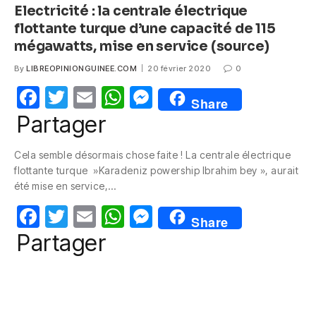
Electricité : la centrale électrique
flottante turque d’une capacité de 115
mégawatts, mise en service (source)
By
LIBREOPINIONGUINEE.COM
20 février 2020
0
F
T
E
W
M
Share
a
w
m
h
e
Partager
c
itt
ail
at
ss
Cela semble désormais chose faite ! La centrale électrique
e
er
s
e
flottante turque »Karadeniz powership Ibrahim bey », aurait
b
A
n
été mise en service,…
o
p
g
F
T
E
W
M
Share
o
p
er
a
w
m
h
e
Partager
k
c
itt
ail
at
ss
e
er
s
e
b
A
n