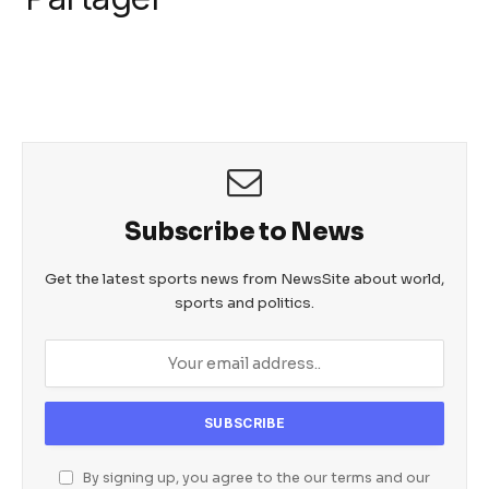
k
c
itt
ail
at
ss
e
er
s
e
b
A
n
o
p
g
o
p
er
k
Subscribe to News
Get the latest sports news from NewsSite about world,
sports and politics.
By signing up, you agree to the our terms and our