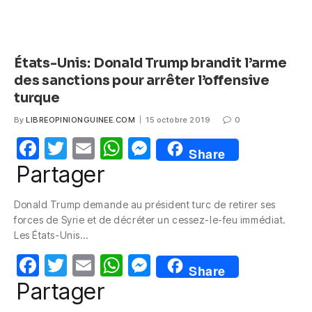
États-Unis: Donald Trump brandit l’arme
des sanctions pour arrêter l’offensive
turque
By
LIBREOPINIONGUINEE.COM
15 octobre 2019
0
F
T
E
W
M
Share
a
w
m
h
e
Partager
c
itt
ail
at
ss
Donald Trump demande au président turc de retirer ses
e
er
s
e
forces de Syrie et de décréter un cessez-le-feu immédiat.
b
A
n
Les États-Unis…
o
p
g
F
T
E
W
M
Share
o
p
er
a
w
m
h
e
Partager
k
c
itt
ail
at
ss