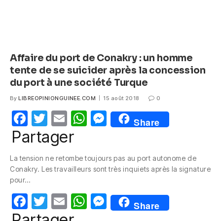
Affaire du port de Conakry : un homme
tente de se suicider après la concession
du port à une société Turque
By
LIBREOPINIONGUINEE.COM
15 août 2018
0
F
T
E
W
M
Share
a
w
m
h
e
Partager
c
itt
ail
at
ss
La tension ne retombe toujours pas au port autonome de
e
er
s
e
Conakry. Les travailleurs sont très inquiets après la signature
b
A
n
pour…
o
p
g
F
T
E
W
M
Share
o
p
er
a
w
m
h
e
Partager