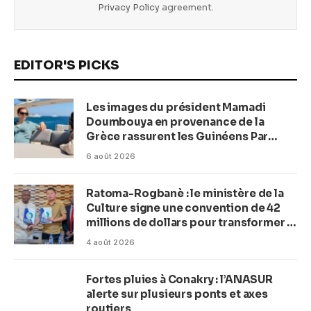
Privacy Policy
agreement.
EDITOR'S PICKS
Les images du président Mamadi
Doumbouya en provenance de la
Grèce rassurent les Guinéens Par
(Macka Baldé)
6 août 2026
Ratoma-Rogbanè : le ministère de la
Culture signe une convention de 42
millions de dollars pour transformer la
plage en complexe balnéaire
4 août 2026
Fortes pluies à Conakry : l’ANASUR
alerte sur plusieurs ponts et axes
routiers