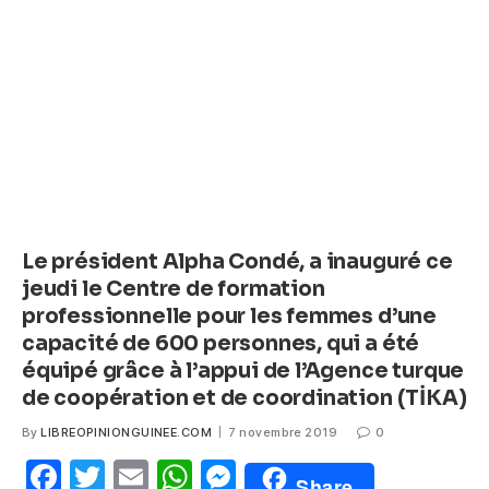
o
p
g
o
p
er
k
Le président Alpha Condé, a inauguré ce
jeudi le Centre de formation
professionnelle pour les femmes d’une
capacité de 600 personnes, qui a été
équipé grâce à l’appui de l’Agence turque
de coopération et de coordination (TİKA)
By
LIBREOPINIONGUINEE.COM
7 novembre 2019
0
F
T
E
W
M
Share