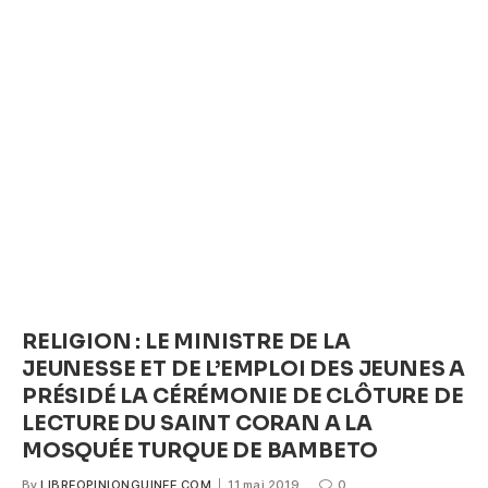
e
er
s
e
b
A
n
o
p
g
o
p
er
k
RELIGION : LE MINISTRE DE LA
JEUNESSE ET DE L’EMPLOI DES JEUNES A
PRÉSIDÉ LA CÉRÉMONIE DE CLÔTURE DE
LECTURE DU SAINT CORAN A LA
MOSQUÉE TURQUE DE BAMBETO
By
LIBREOPINIONGUINEE.COM
11 mai 2019
0