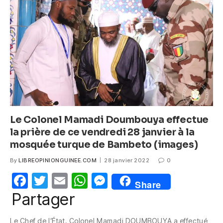
o
p
g
o
p
er
k
Le Colonel Mamadi Doumbouya effectue
la prière de ce vendredi 28 janvier à la
mosquée turque de Bambeto (images)
By
LIBREOPINIONGUINEE.COM
28 janvier 2022
0
F
T
E
W
M
Share
a
w
m
h
e
Partager
c
itt
ail
at
ss
Le Chef de l’État, Colonel Mamadi DOUMBOUYA a effectué