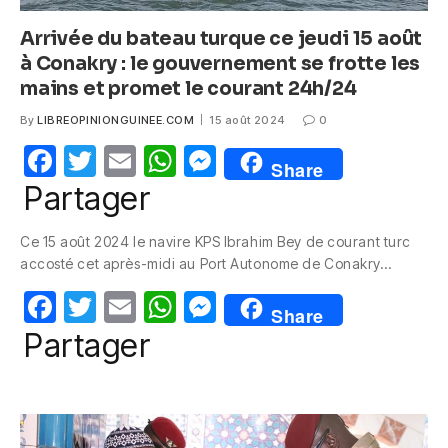
Arrivée du bateau turque ce jeudi 15 août
à Conakry : le gouvernement se frotte les
mains et promet le courant 24h/24
By
LIBREOPINIONGUINEE.COM
15 août 2024
0
F
T
E
W
M
Share
a
w
m
h
e
Partager
c
itt
ail
at
ss
Ce 15 août 2024 le navire KPS Ibrahim Bey de courant turc
e
er
s
e
accosté cet après-midi au Port Autonome de Conakry…
b
A
n
F
T
E
W
M
o
p
g
Share
a
w
m
h
e
Partager
o
p
er
c
itt
ail
at
ss
k
e
er
s
e
b
A
n