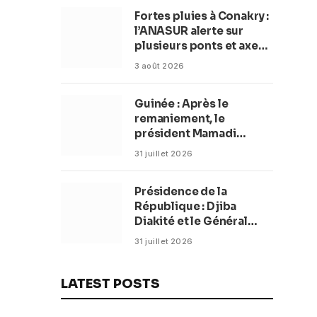
plage en complexe
Fortes pluies à Conakry :
balnéaire
l’ANASUR alerte sur
plusieurs ponts et axes
routiers
3 août 2026
Guinée : Après le
remaniement, le
président Mamadi
Doumbouya fixe les
31 juillet 2026
objectifs du nouveau
gouvernement (CM)
Présidence de la
République : Djiba
Diakité et le Général
Amara Camara
31 juillet 2026
reconduits dans leurs
fonctions
LATEST POSTS