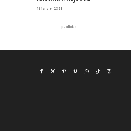
12 janvier 2021
publicite
Facebook
X
Pinterest
Vimeo
WhatsApp
TikTok
Instagram
(Twitter)