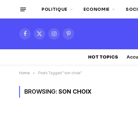
POLITIQUE
ECONOMIE
SOCI
Facebook
X
Instagram
Pinterest
(Twitter)
HOT TOPICS
Accu
Home
»
Posts Tagged "son choix"
BROWSING:
SON CHOIX