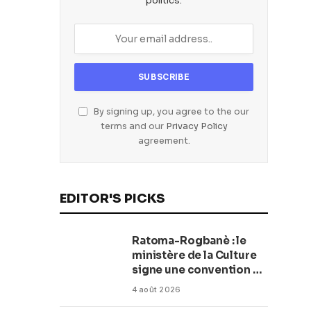
politics.
By signing up, you agree to the our
terms and our
Privacy Policy
agreement.
EDITOR'S PICKS
Ratoma-Rogbanè : le
ministère de la Culture
signe une convention de
42 millions de dollars
4 août 2026
pour transformer la