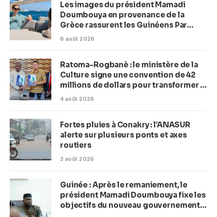
Les images du président Mamadi
Doumbouya en provenance de la
Grèce rassurent les Guinéens Par
(Macka Baldé)
6 août 2026
Ratoma-Rogbanè : le ministère de la
Culture signe une convention de 42
millions de dollars pour transformer la
plage en complexe balnéaire
4 août 2026
Fortes pluies à Conakry : l’ANASUR
alerte sur plusieurs ponts et axes
routiers
3 août 2026
Guinée : Après le remaniement, le
président Mamadi Doumbouya fixe les
objectifs du nouveau gouvernement
(CM)