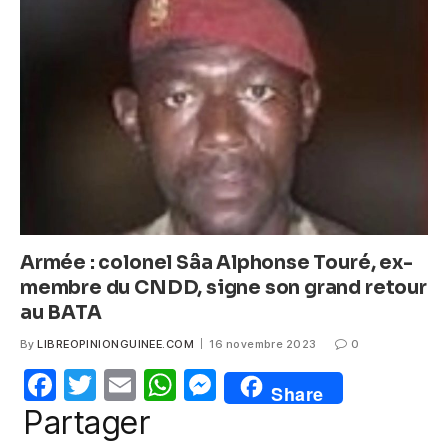
b
A
n
o
p
g
o
p
er
k
Armée : colonel Sâa Alphonse Touré, ex-
membre du CNDD, signe son grand retour
au BATA
By
LIBREOPINIONGUINEE.COM
16 novembre 2023
0
F
T
E
W
M
Share
a
w
m
h
e
Partager