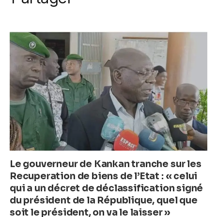
o
p
er
c
itt
ail
at
ss
k
e
er
s
e
b
A
n
o
p
g
o
p
er
k
Le gouverneur de Kankan tranche sur les
Recuperation de biens de l’Etat : « celui
qui a un décret de déclassification signé
du président de la République, quel que
soit le président, on va le laisser »