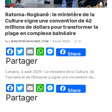
Ratoma-Rogbanè : le ministère de la
Culture signe une convention de 42
millions de dollars pour transformer la
plage en complexe balnéaire
By
LIBREOPINIONGUINEE.COM
4 août 2026
0
F
T
E
W
M
Share
a
w
m
h
e
Partager
c
itt
ail
at
ss
Conakry, 4 août 2026 – Le ministère de la Culture, du
e
er
s
e
Tourisme et de l’Artisanat a signé une convention de…
b
A
n
F
T
E
W
M
o
p
g
Share
a
w
m
h
e
Partager
o
p
er
c
itt
ail
at
ss
k
e
er
s
e