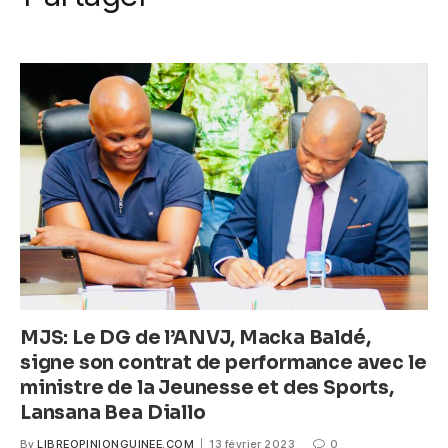
k
c
itt
ail
at
ss
e
er
s
e
b
A
n
o
p
g
o
p
er
k
MJS: Le DG de l’ANVJ, Macka Baldé,
signe son contrat de performance avec le
ministre de la Jeunesse et des Sports,
Lansana Bea Diallo
By
LIBREOPINIONGUINEE.COM
13 février 2023
0