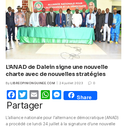
o
p
g
o
p
er
k
L’ANAD de Dalein signe une nouvelle
charte avec de nouvelles stratégies
By
LIBREOPINIONGUINEE.COM
24 juillet 2023
0
F
T
E
W
M
Share
a
w
m
h
e
Partager
c
itt
ail
at
ss
L’alliance nationale pour l’alternance démocratique (ANAD)
e
er
s
e
a procédé ce lundi 24 juillet à la signature d’une nouvelle