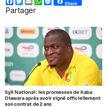
F
T
E
W
M
Share
o
p
er
a
w
m
h
e
Partager
k
c
itt
ail
at
ss
e
er
s
e
b
A
n
o
p
g
o
p
er
k
Syli National : les promesses de Kaba
Diawara après avoir signé officiellement
son contrat de 2 ans