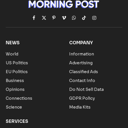
Facebook
X
Pinterest
Vimeo
WhatsApp
TikTok
Instagram
(Twitter)
NEWS
COMPANY
World
Information
US Politics
Advertising
EU Politics
Classified Ads
Business
Contact Info
Opinions
Do Not Sell Data
Connections
GDPR Policy
Science
Media Kits
SERVICES