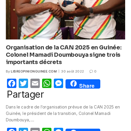
k
Organisation de la CAN 2025 en Guinée:
Colonel Mamadi Doumbouya signe trois
importants décrets
By
LIBREOPINIONGUINEE.COM
30 août 2022
0
F
T
E
W
M
Share
a
w
m
h
e
Partager
c
itt
ail
at
ss
Dans le cadre de l’organisation prévue de la CAN 2025 en
e
er
s
e
Guinée, le président de la transition, Colonel Mamadi
b
A
n
Doumbouya,…
o
p
g