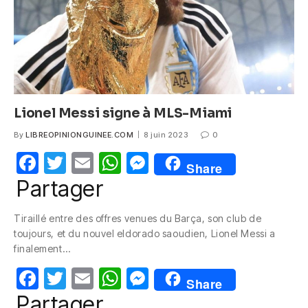
k
Lionel Messi signe à MLS-Miami
By
LIBREOPINIONGUINEE.COM
8 juin 2023
0
F
T
E
W
M
Share
a
w
m
h
e
Partager
c
itt
ail
at
ss
Tiraillé entre des offres venues du Barça, son club de
e
er
s
e
toujours, et du nouvel eldorado saoudien, Lionel Messi a
b
A
n
finalement…
o
p
g
F
T
E
W
M
Share
o
p
er
a
w
m
h
e
Partager