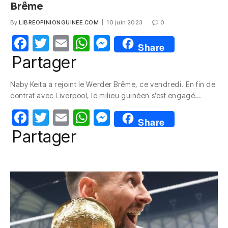
Brême
By
LIBREOPINIONGUINEE.COM
10 juin 2023
0
F
T
E
W
M
Share
a
w
m
h
e
Partager
c
itt
ail
at
ss
Naby Keita a rejoint le Werder Brême, ce vendredi. En fin de
e
er
s
e
contrat avec Liverpool, le milieu guinéen s’est engagé…
b
A
n
F
T
E
W
M
o
p
g
Share
a
w
m
h
e
Partager
o
p
er
c
itt
ail
at
ss
k
e
er
s
e
b
A
n
o
p
g
o
p
er