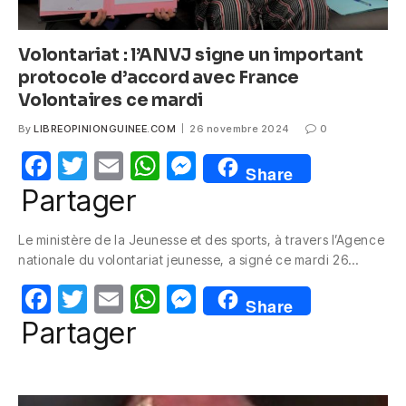
Volontariat : l’ANVJ signe un important
protocole d’accord avec France
Volontaires ce mardi
By
LIBREOPINIONGUINEE.COM
26 novembre 2024
0
F
T
E
W
M
Share
a
w
m
h
e
Partager
c
itt
ail
at
ss
Le ministère de la Jeunesse et des sports, à travers l’Agence
e
er
s
e
nationale du volontariat jeunesse, a signé ce mardi 26…
b
A
n
F
T
E
W
M
o
p
g
Share
a
w
m
h
e
Partager
o
p
er
c
itt
ail
at
ss
k
e
er
s
e