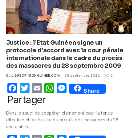
Justice : l’Etat Guinéen signe un
protocole d’accord avec la cour pénale
internationale dans le cadre du procès
des massacres du 28 septembre 2009
By
LIBREOPINIONGUINEE.COM
29 septembre 2022
0
F
T
E
W
M
Share
a
w
m
h
e
Partager
c
itt
ail
at
ss
Dans le souci de coopérer pleinement pour la tenue
e
er
s
e
effective et la réussite du procès des massacres du 28
b
A
n
septembre…
o
p
g