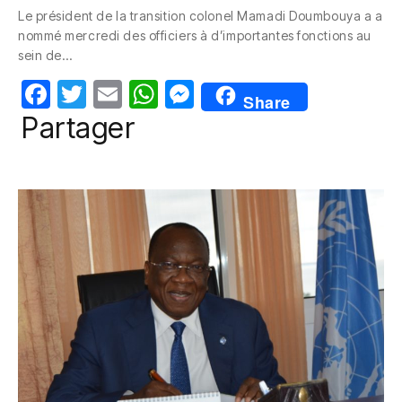
c
itt
ail
at
ss
Le président de la transition colonel Mamadi Doumbouya a a
e
er
s
e
nommé mercredi des officiers à d’importantes fonctions au
b
A
n
sein de…
o
p
g
F
T
E
W
M
Share
o
p
er
a
w
m
h
e
Partager
k
c
itt
ail
at
ss
e
er
s
e
b
A
n
o
p
g
o
p
er
k