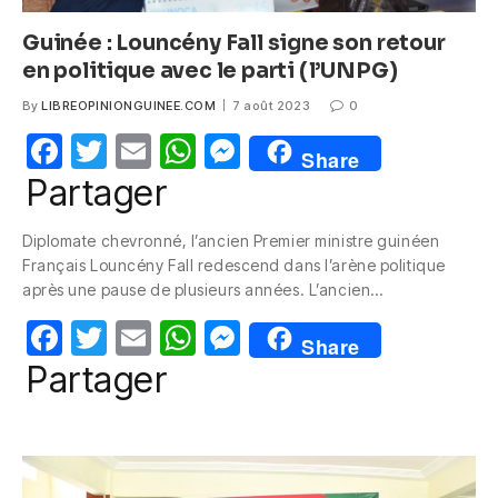
Guinée : Louncény Fall signe son retour
en politique avec le parti (l’UNPG)
By
LIBREOPINIONGUINEE.COM
7 août 2023
0
F
T
E
W
M
Share
a
w
m
h
e
Partager
c
itt
ail
at
ss
Diplomate chevronné, l’ancien Premier ministre guinéen
e
er
s
e
Français Louncény Fall redescend dans l’arène politique
b
A
n
après une pause de plusieurs années. L’ancien…
o
p
g
F
T
E
W
M
Share
o
p
er
a
w
m
h
e
Partager
k
c
itt
ail
at
ss
e
er
s
e
b
A
n