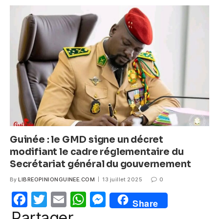
b
A
n
o
p
g
o
p
er
k
Guinée : le GMD signe un décret
modifiant le cadre réglementaire du
Secrétariat général du gouvernement
By
LIBREOPINIONGUINEE.COM
13 juillet 2025
0
F
T
E
W
M
Share
a
w
m
h
e
Partager