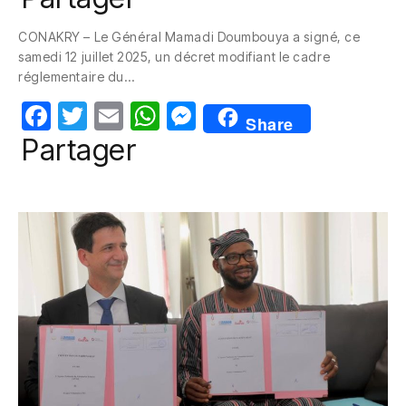
c
itt
ail
at
ss
CONAKRY – Le Général Mamadi Doumbouya a signé, ce
e
er
s
e
samedi 12 juillet 2025, un décret modifiant le cadre
b
A
n
réglementaire du…
o
p
g
F
T
E
W
M
Share
o
p
er
a
w
m
h
e
Partager
k
c
itt
ail
at
ss
e
er
s
e
b
A
n
o
p
g
o
p
er
k