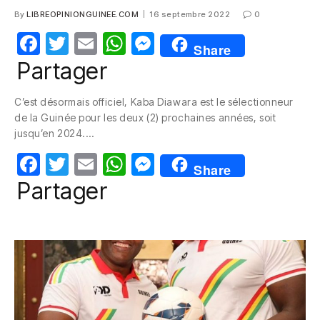
By
LIBREOPINIONGUINEE.COM
16 septembre 2022
0
F
T
E
W
M
Share
a
w
m
h
e
Partager
c
itt
ail
at
ss
C’est désormais officiel, Kaba Diawara est le sélectionneur
e
er
s
e
de la Guinée pour les deux (2) prochaines années, soit
b
A
n
jusqu’en 2024.…
o
p
g
F
T
E
W
M
Share
o
p
er
a
w
m
h
e
Partager
k
c
itt
ail
at
ss
e
er
s
e
b
A
n
o
p
g
o
p
er