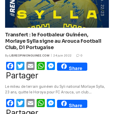
Transfert : le Footbaleur Guinéen,
Morlaye Sylla signe au Arouca Football
Club, D1 Portugaise
By
LIBREOPINIONGUINEE.COM
24 juin 2022
0
F
T
E
W
M
Share
a
w
m
h
e
Partager
c
itt
ail
at
ss
Le milieu de terrain guinéen du Syli national Morlaye Sylla,
e
er
s
e
23 ans, quitte le Horoya pour FC Arouca, un club…
b
A
n
F
T
E
W
M
o
p
g
Share
a
w
m
h
e
Partager