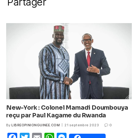
a
w
m
h
e
Partager
k
c
itt
ail
at
ss
e
er
s
e
b
A
n
o
p
g
o
p
er
k
New-York : Colonel Mamadi Doumbouya
reçu par Paul Kagame du Rwanda
By
LIBREOPINIONGUINEE.COM
21 septembre 2023
0
F
T
E
W
M