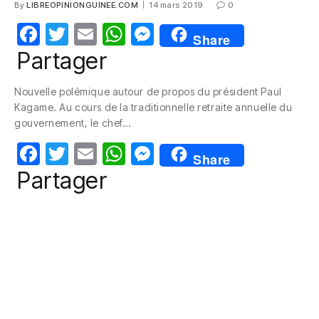
By
LIBREOPINIONGUINEE.COM
14 mars 2019
0
F
T
E
W
M
Share
a
w
m
h
e
Partager
c
itt
ail
at
ss
Nouvelle polémique autour de propos du président Paul
e
er
s
e
Kagame. Au cours de la traditionnelle retraite annuelle du
b
A
n
gouvernement, le chef…
o
p
g
F
T
E
W
M
Share
o
p
er
a
w
m
h
e
Partager
k
c
itt
ail
at
ss
e
er
s
e
b
A
n
o
p
g
o
p
er
k