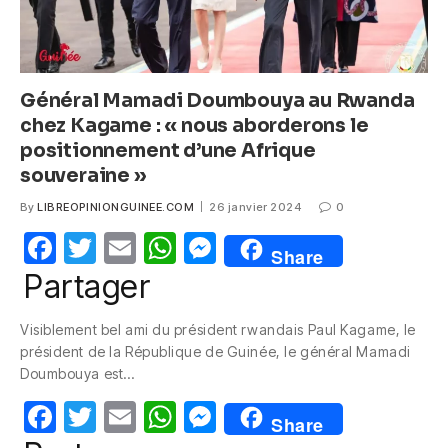
Général Mamadi Doumbouya au Rwanda
chez Kagame : « nous aborderons le
positionnement d’une Afrique
souveraine »
By
LIBREOPINIONGUINEE.COM
26 janvier 2024
0
F
T
E
W
M
Share
a
w
m
h
e
Partager
c
itt
ail
at
ss
Visiblement bel ami du président rwandais Paul Kagame, le
e
er
s
e
président de la République de Guinée, le général Mamadi
b
A
n
Doumbouya est…
o
p
g
F
T
E
W
M
Share
o
p
er