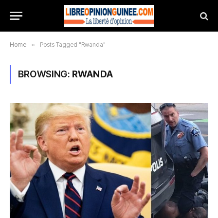
Home
»
Posts Tagged "Rwanda"
BROWSING:
RWANDA