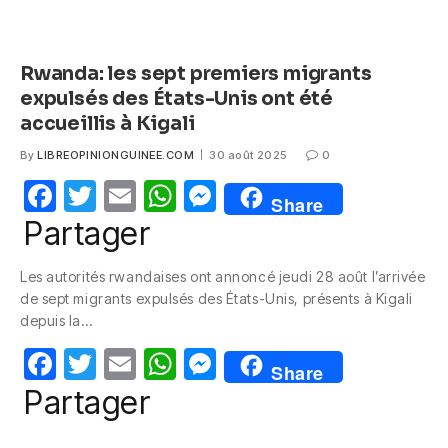
Rwanda: les sept premiers migrants
expulsés des États-Unis ont été
accueillis à Kigali
By
LIBREOPINIONGUINEE.COM
30 août 2025
0
F
T
E
W
M
Share
a
w
m
h
e
Partager
c
itt
ail
at
ss
Les autorités rwandaises ont annoncé jeudi 28 août l’arrivée
e
er
s
e
de sept migrants expulsés des États-Unis, présents à Kigali
b
A
n
depuis la…
o
p
g
F
T
E
W
M
Share
o
p
er
a
w
m
h
e
Partager
k
c
itt
ail
at
ss