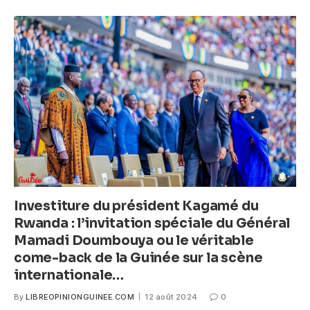
e
er
s
e
b
A
n
o
p
g
o
p
er
k
Investiture du président Kagamé du
Rwanda : l’invitation spéciale du Général
Mamadi Doumbouya ou le véritable
come-back de la Guinée sur la scène
internationale…
By
LIBREOPINIONGUINEE.COM
12 août 2024
0