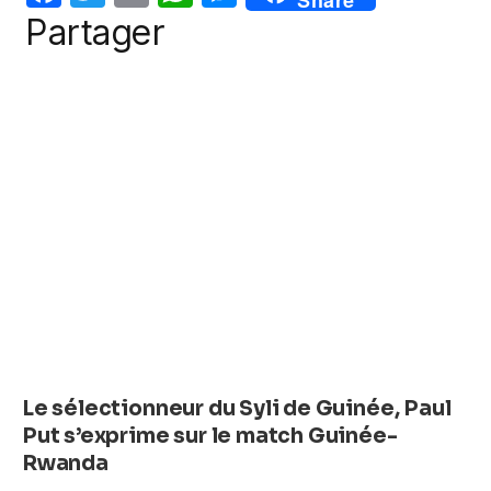
o
p
er
a
w
m
h
e
Partager
k
c
itt
ail
at
ss
e
er
s
e
b
A
n
o
p
g
o
p
er
k
Le sélectionneur du Syli de Guinée, Paul
Put s’exprime sur le match Guinée-
Rwanda