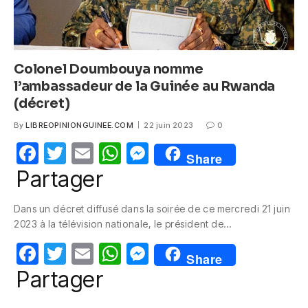
Colonel Doumbouya nomme
l’ambassadeur de la Guinée au Rwanda
(décret)
By
LIBREOPINIONGUINEE.COM
22 juin 2023
0
F
T
E
W
M
Share
a
w
m
h
e
Partager
c
itt
ail
at
ss
Dans un décret diffusé dans la soirée de ce mercredi 21 juin
e
er
s
e
2023 à la télévision nationale, le président de…
b
A
n
F
T
E
W
M
o
p
g
Share
a
w
m
h
e
Partager
o
p
er
c
itt
ail
at
ss
k