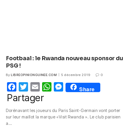
o
p
er
k
Footbaal : le Rwanda nouveau sponsor du
PSG !
By
LIBREOPINIONGUINEE.COM
5 décembre 2019
0
F
T
E
W
M
Share
a
w
m
h
e
Partager
c
itt
ail
at
ss
Dorénavant les joueurs du Paris Saint-Germain vont porter
e
er
s
e
sur leur maillot la marque «Visit Rwanda ». Le club parisien
b
A
n
a…