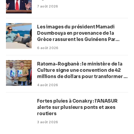
7 août 2026
Les images du président Mamadi
Doumbouya en provenance de la
Grèce rassurent les Guinéens Par
(Macka Baldé)
6 août 2026
Ratoma-Rogbanè : le ministère de la
Culture signe une convention de 42
millions de dollars pour transformer la
plage en complexe balnéaire
4 août 2026
Fortes pluies à Conakry : l’ANASUR
alerte sur plusieurs ponts et axes
routiers
3 août 2026