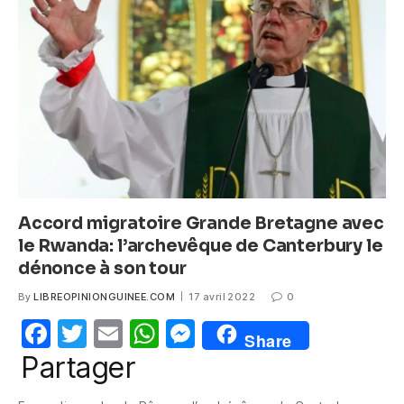
o
p
g
o
p
er
k
Accord migratoire Grande Bretagne avec
le Rwanda: l’archevêque de Canterbury le
dénonce à son tour
By
LIBREOPINIONGUINEE.COM
17 avril 2022
0
F
T
E
W
M
Share
a
w
m
h
e
Partager
c
itt
ail
at
ss