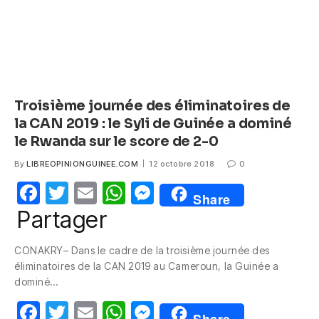
Troisième journée des éliminatoires de
la CAN 2019 : le Syli de Guinée a dominé
le Rwanda sur le score de 2-0
By
LIBREOPINIONGUINEE.COM
12 octobre 2018
0
F
T
E
W
M
Share
a
w
m
h
e
Partager
c
itt
ail
at
ss
CONAKRY– Dans le cadre de la troisième journée des
e
er
s
e
éliminatoires de la CAN 2019 au Cameroun, la Guinée a
b
A
n
dominé…
o
p
g
F
T
E
W
M
Share