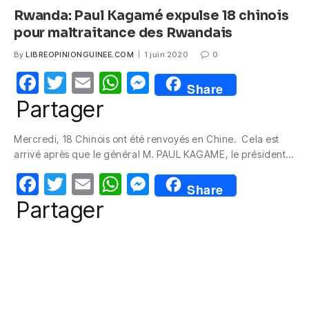
Rwanda: Paul Kagamé expulse 18 chinois
pour maltraitance des Rwandais
By
LIBREOPINIONGUINEE.COM
1 juin 2020
0
F
T
E
W
M
Share
a
w
m
h
e
Partager
c
itt
ail
at
ss
Mercredi, 18 Chinois ont été renvoyés en Chine. Cela est
e
er
s
e
arrivé après que le général M. PAUL KAGAME, le président…
b
A
n
F
T
E
W
M
o
p
g
Share
a
w
m
h
e
Partager
o
p
er
c
itt
ail
at
ss
k
e
er
s
e
b
A
n
o
p
g