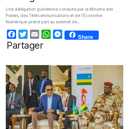
c
itt
ail
at
ss
Une délégation guinéenne conduite par le Ministre des
e
er
s
e
Postes, des Télécommunications et de l’Economie
b
A
n
Numérique prend part au sommet de…
o
p
g
F
T
E
W
M
Share
o
p
er
a
w
m
h
e
Partager
k
c
itt
ail
at
ss
e
er
s
e
b
A
n
o
p
g
o
p
er
k