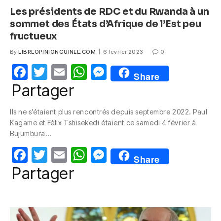
Les présidents de RDC et du Rwanda à un
sommet des États d’Afrique de l’Est peu
fructueux
By
LIBREOPINIONGUINEE.COM
6 février 2023
0
F
T
E
W
M
Share
a
w
m
h
e
Partager
c
itt
ail
at
ss
Ils ne s’étaient plus rencontrés depuis septembre 2022. Paul
e
er
s
e
Kagame et Félix Tshisekedi étaient ce samedi 4 février à
b
A
n
Bujumbura…
o
p
g
F
T
E
W
M
Share
o
p
er
a
w
m
h
e
Partager
k
c
itt
ail
at
ss
e
er
s
e
b
A
n