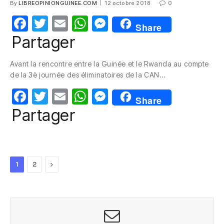
By
LIBREOPINIONGUINEE.COM
12 octobre 2018
0
F
T
E
W
M
Share
a
w
m
h
e
Partager
c
itt
ail
at
ss
Avant la rencontre entre la Guinée et le Rwanda au compte
e
er
s
e
de la 3è journée des éliminatoires de la CAN…
b
A
n
F
T
E
W
M
o
p
g
Share
a
w
m
h
e
Partager
o
p
er
c
itt
ail
at
ss
k
e
er
s
e
b
A
n
Next
1
2
o
p
g
o
p
er
k