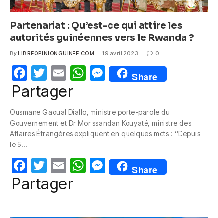
Partenariat : Qu’est-ce qui attire les
autorités guinéennes vers le Rwanda ?
By
LIBREOPINIONGUINEE.COM
19 avril 2023
0
F
T
E
W
M
Share
a
w
m
h
e
Partager
c
itt
ail
at
ss
Ousmane Gaoual Diallo, ministre porte-parole du
e
er
s
e
Gouvernement et Dr Morissandan Kouyaté, ministre des
b
A
n
Affaires Étrangères expliquent en quelques mots : ‘’Depuis
le 5…
o
p
g
F
T
E
W
M
o
p
er
Share
a
w
m
h
e
k
Partager
c
itt
ail
at
ss
e
er
s
e