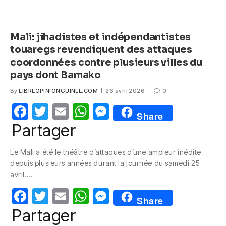
Mali: jihadistes et indépendantistes
touaregs revendiquent des attaques
coordonnées contre plusieurs villes du
pays dont Bamako
By
LIBREOPINIONGUINEE.COM
26 avril 2026
0
F
T
E
W
M
Share
a
w
m
h
e
Partager
c
itt
ail
at
ss
Le Mali a été le théâtre d’attaques d’une ampleur inédite
e
er
s
e
depuis plusieurs années durant la journée du samedi 25
b
A
n
avril.…
o
p
g
F
T
E
W
M
Share
o
p
er
a
w
m
h
e
Partager
k