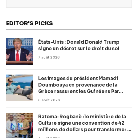
EDITOR'S PICKS
États-Unis : Donald Donald Trump
signe un décret sur le droit du sol
7 août 2026
Les images du président Mamadi
Doumbouya en provenance de la
Grèce rassurent les Guinéens Par
(Macka Baldé)
6 août 2026
Ratoma-Rogbanè : le ministère de la
Culture signe une convention de 42
millions de dollars pour transformer la
plage en complexe balnéaire