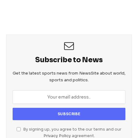
c
itt
ail
at
ss
e
er
s
e
b
A
n
o
p
g
o
p
er
k
Subscribe to News
Get the latest sports news from NewsSite about world,
sports and politics.
By signing up, you agree to the our terms and our
Privacy Policy
agreement.