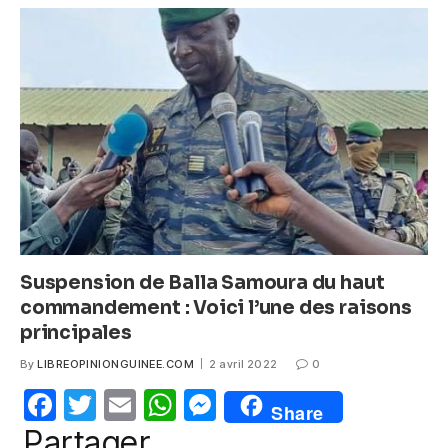
b
A
n
o
p
g
o
p
er
k
Suspension de Balla Samoura du haut
commandement : Voici l’une des raisons
principales
By
LIBREOPINIONGUINEE.COM
2 avril 2022
0
F
T
E
W
M
Share
a
w
m
h
e
Partager