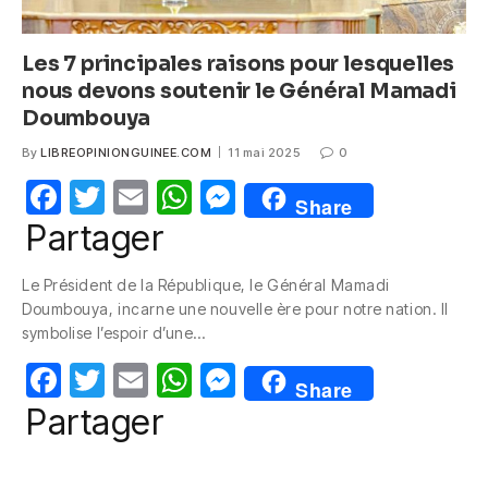
Les 7 principales raisons pour lesquelles
nous devons soutenir le Général Mamadi
Doumbouya
By
LIBREOPINIONGUINEE.COM
11 mai 2025
0
F
T
E
W
M
Share
a
w
m
h
e
Partager
c
itt
ail
at
ss
Le Président de la République, le Général Mamadi
e
er
s
e
Doumbouya, incarne une nouvelle ère pour notre nation. Il
b
A
n
symbolise l’espoir d’une…
o
p
g
F
T
E
W
M
Share
o
p
er
a
w
m
h
e
Partager
k
c
itt
ail
at
ss
e
er
s
e