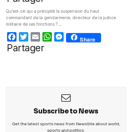
c
itt
ail
at
ss
Qu’est-ce qui a précipité la suspension du haut
e
er
s
e
commandant de la gendarmerie, directeur de la justice
b
A
n
militaire de ses fonctions ?…
o
p
g
F
T
E
W
M
Share
o
p
er
a
w
m
h
e
Partager
k
c
itt
ail
at
ss
e
er
s
e
b
A
n
o
p
g
o
p
er
k
Subscribe to News
Get the latest sports news from NewsSite about world,
sports and politics.