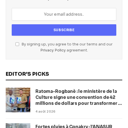
By signing up, you agree to the our terms and our
Privacy Policy
agreement.
EDITOR'S PICKS
Ratoma-Rogbanè : le ministère de la
Culture signe une convention de 42
millions de dollars pour transformer la
plage en complexe balnéaire
4 août 2026
Fortes pluies à Conakry : l’ANASUR